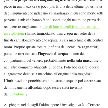
picco in una mezz’ora o poco più. È una delle ultime ipotesi fatta
dagli inquirenti che indagano sul naufragio in cui sono morte sette
persone. I sub che hanno fatto i sopralluoghi nel relitto prima del
recupero (e tragicamente
uno di loro venerdì è morto a causa di
una crepa
un’esplosione
) hanno immortalato
nel vetro della
finestra antisfondamento che separa la sala macchine dalla control
‘a ragnatela’
room. Proprio questa rottura (definita dai tecnici
)
l’ingresso di acqua
potrebbe aver causato
in uno dei
nella sala macchine
compartimenti del veliero, probabilmente
o
nell’altro comparto adiacente di poppa. Potrebbe esserci questo
allagamento della sala macchine all’origine della tragedia?
L’imbarcazione potrebbe aver imbarcato acqua e poi essere stata
definitivamente affondata dopo essere stata investita
dal
downburst
?
A spiegare nei dettagli l’ultima ipotesi investigativa è il Corriere