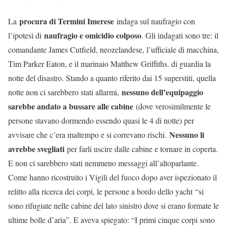
procura di Termini Imerese
La
indaga sul naufragio con
naufragio e omicidio colposo
l’ipotesi di
. Gli indagati sono tre: il
comandante James Cutfield, neozelandese, l’ufficiale di macchina,
Tim Parker Eaton, e il marinaio Matthew Griffiths. di guardia la
notte del disastro. Stando a quanto riferito dai 15 superstiti, quella
nessuno dell’equipaggio
notte non ci sarebbero stati allarmi,
sarebbe andato a bussare alle cabine
(dove verosimilmente le
persone stavano dormendo essendo quasi le 4 di notte) per
Nessuno li
avvisare che c’era maltempo e si correvano rischi.
avrebbe svegliati
per farli uscire dalle cabine e tornare in coperta.
E non ci sarebbero stati nemmeno messaggi all’altoparlante.
Come hanno ricostruito i Vigili del fuoco dopo aver ispezionato il
relitto alla ricerca dei corpi, le persone a bordo dello yacht “si
sono rifugiate nelle cabine del lato sinistro dove si erano formate le
ultime bolle d’aria”. E aveva spiegato: “I primi cinque corpi sono