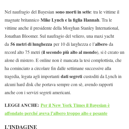
sono morti in sette
Nel naufragio del Bayesian
: tra le vittime il
Mike Lynch e la figlia Hannah
magnate britannico
. Tra le
vittime anche il presidente della Morghan Stanley International,
Jonathan Bloomer. Sul naufragio del veliero, una maxi yacht
56 metri di lunghezza
albero
da
per 10 di larghezza e l’
da
il secondo più alto al mondo
record alto 75 metri (
), si è creato un
alone di mistero. E online non è mancata la tesi complottista, che
ha cominciato a circolare fin dalle settimane successive alla
dati segreti
tragedia, legata agli importanti
custoditi da Lynch in
alcuni hard disk che portava sempre con sè, avendo rapporti
anche con i servizi segreti americani.
LEGGI ANCHE:
Per il New York Times il Bayesian è
affondato perché aveva l’albero troppo alto e pesante
L’INDAGINE