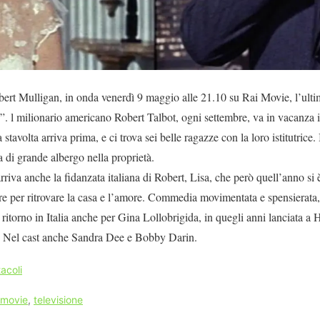
ert Mulligan, in onda venerdì 9 maggio alle 21.10 su Rai Movie, l’ultim
 l milionario americano Robert Talbot, ogni settembre, va in vacanza in 
tavolta arriva prima, e ci trova sei belle ragazze con la loro istitutrice
a di grande albergo nella proprietà.
riva anche la fidanzata italiana di Robert, Lisa, che però quell’anno si è
are per ritrovare la casa e l’amore. Commedia movimentata e spensierata
 ritorno in Italia anche per Gina Lollobrigida, in quegli anni lanciata a
. Nel cast anche Sandra Dee e Bobby Darin.
acoli
 movie
,
televisione