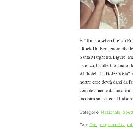
È “Torna a settembre” di Rob
“Rock Hudson, cuore ribelle”.
Santa Margherita Ligure. Ma s
assenza, ha allestito una sort
All’hotel “La Dolce Vista” ar
nostro eroe dovrà darsi da f
completamente italiana, è un
incontro sul set con Hudson
Categorie:
Nazionale
,
Spett
Tag:
film
,
programmi tv
,
rai