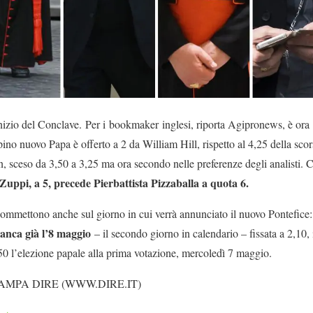
inizio del Conclave. Per i bookmaker inglesi, riporta Agipronews, è ora
ippino nuovo Papa è offerto a 2 da William Hill, rispetto al 4,25 della sco
n, sceso da 3,50 a 3,25 ma ora secondo nelle preferenze degli analisti. C
Zuppi, a 5, precede Pierbattista Pizzaballa a quota 6.
 scommettono anche sul giorno in cui verrà annunciato il nuovo Pontefice
ianca già l’8 maggio
– il secondo giorno in calendario – fissata a 2,10
,50 l’elezione papale alla prima votazione, mercoledì 7 maggio.
AMPA DIRE (WWW.DIRE.IT)