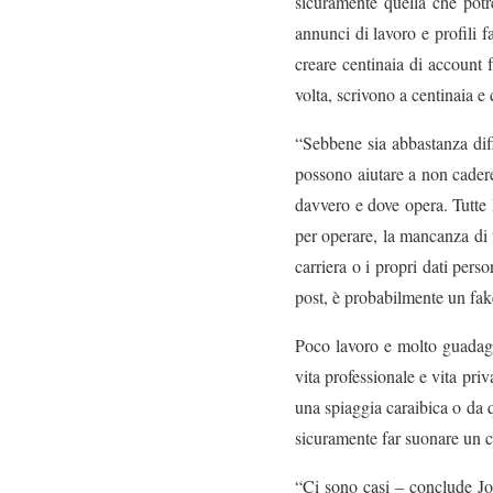
sicuramente quella che potre
annunci di lavoro e profili 
creare centinaia di account 
volta, scrivono a centinaia e c
“Sebbene sia abbastanza diff
possono aiutare a non cadere 
davvero e dove opera. Tutte 
per operare, la mancanza di t
carriera o i propri dati pers
post, è probabilmente un fak
Poco lavoro e molto guadagno
vita professionale e vita pri
una spiaggia caraibica o da
sicuramente far suonare un 
“Ci sono casi – conclude Jo