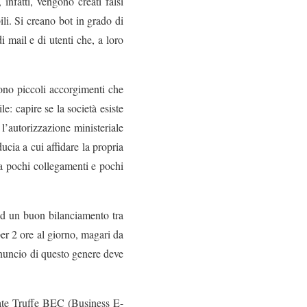
infatti, vengono creati falsi
li. Si creano bot in grado di
 mail e di utenti che, a loro
sono piccoli accorgimenti che
e: capire se la società esiste
l’autorizzazione ministeriale
ucia a cui affidare la propria
 ha pochi collegamenti e pochi
 ad un buon bilanciamento tra
per 2 ore al giorno, magari da
nuncio di questo genere deve
mate Truffe BEC (Business E-