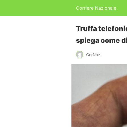
Corriere Nazionale
Truffa telefon
spiega come d
CorNaz