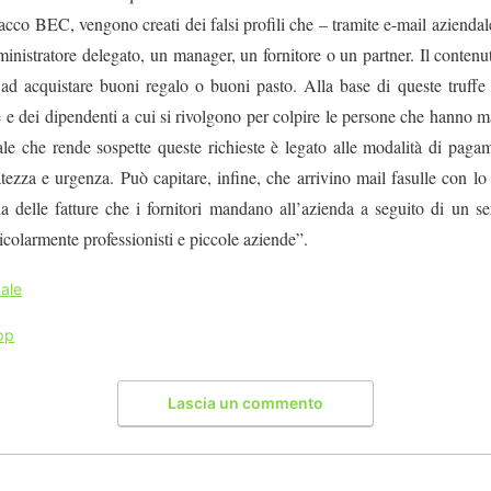
cco BEC, vengono creati dei falsi profili che – tramite e-mail aziendale
inistratore delegato, un manager, un fornitore o un partner. Il contenut
ad acquistare buoni regalo o buoni pasto. Alla base di queste truffe
e dei dipendenti a cui si rivolgono per colpire le persone che hanno 
le che rende sospette queste richieste è legato alle modalità di paga
vatezza e urgenza. Può capitare, infine, che arrivino mail fasulle con lo
a delle fatture che i fornitori mandano all’azienda a seguito di un se
ticolarmente professionisti e piccole aziende”.
ale
pp
Lascia un commento