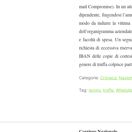
mail Compromise). In un atta
dipendente, fingendosi l’amm
modo da indurre la vittima 
dell’organigramma aziendale 
e facoltà di spesa. Un segna
richiesta di eccessiva riser
IBAN delle copie di cortesi
genere di truffa colpisce par
Categorie:
Cronaca
,
Nazion
Tag:
lavoro
,
truffe
,
WhatsA
Corriere Nazionale