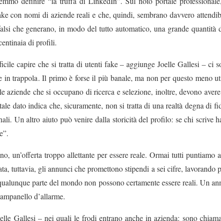
mmo definire “la truffa di LinkedIn”. Sul noto portale professionale, 
fake con nomi di aziende reali e che, quindi, sembrano davvero attendibi
falsi che generano, in modo del tutto automatico, una grande quantità di
entinaia di profili.
icile capire che si tratta di utenti fake – aggiunge Joelle Gallesi – ci 
in trappola. Il primo è forse il più banale, ma non per questo meno util
le aziende che si occupano di ricerca e selezione, inoltre, devono avere 
ale dato indica che, sicuramente, non si tratta di una realtà degna di fid
onali. Un altro aiuto può venire dalla storicità del profilo: se chi scrive
e”.
, un’offerta troppo allettante per essere reale. Ormai tutti puntiamo
vata, tuttavia, gli annunci che promettono stipendi a sei cifre, lavorando 
 qualunque parte del mondo non possono certamente essere reali. Un an
campanello d’allarme.
elle Gallesi – nei quali le frodi entrano anche in azienda: sono chia