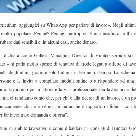
rriculum, aggiungici su WhatsApp per parlare di lavoro». Negli ultimi
 molto popolare. Perché? Perché, purtroppo, è una insidiosa truffa c
 rubare dati sensibili e, in alcuni casi, anche denaro.
 dichiara Joelle Gallesi, Managing Director di Hunters Group, societ
ato – si parla molto spesso di tentativi di frode legati a offerte di 
lla degli ultimi giorni è solo l’ultima in termini di tempo. Lo schema
 persone e le invita a compilare moduli online o a rispondere ad una m
rno lavoriamo per migliorare la vita professionale dei lavoratori e del
ne, ma ci rendiamo conto che, per chi è alla ricerca di un lavoro, è un
omicamente chi ne è vittima, mina anche il rapporto di fiducia con 
 far incontrare domanda e offerta”.
muni in ambito lavorativo e come difendersi? I consigli di Hunters G