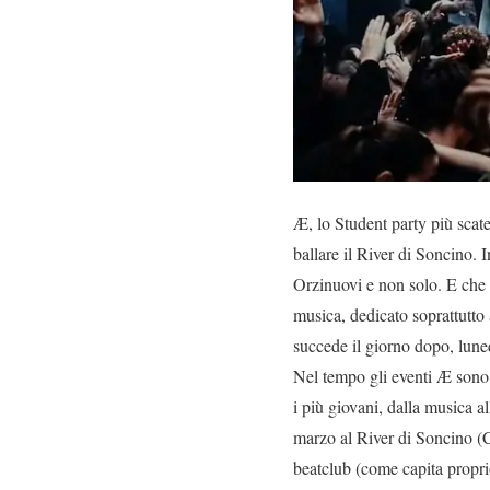
Æ, lo Student party più scat
ballare il River di Soncino. 
Orzinuovi e non solo. E che
musica, dedicato soprattutto a
succede il giorno dopo, lune
Nel tempo gli eventi Æ sono d
i più giovani, dalla musica a
marzo al River di Soncino (C
beatclub (come capita propr