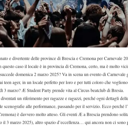
enato e divertente delle province di Brescia e Cremona per Carnevale 
In questo caso il locale è in provincia di Cremona, certo, ma è molto vici
 succede domenica 2 marzo 2025? Va in scena un evento di Carnevale gi
i teen ager, in un locale perfetto per loro e per tutti coloro che voglion
dì 3 marzo? Æ Student Party prende vita al Circus beatclub di Bresia.
iventati un riferimento per ragazze e ragazzi, perché ogni dettagli delle
lle scenografie alle performance, passando per il servizio. Ecco perché 
remona) è davvero molto atteso. Gli eventi Æ a Brescia prendono solita
io il 3 marzo 2025), altro spazio d’eccellenza… qui ancora non ci sono