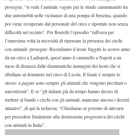
prosegue, “si vede l’animale vagare per le strade camminando tra
due automobili nelle vicinanze di una pompa di benzina, quando
poi viene recuperato dal personale del circo e riportato non senza
difficoltà nel recinto”. Per Borrelli l’episodio “rafforza per
l’ennesima volta la necessità di ripensare la presenza dei circhi
con animali- prosegue- Ricordiamo il leone fuggito lo scorso anno
da un circo a Ladispoli, quest’anno il cammello a Napoli a un
mese di distanza dalle drammatiche immagini dei leoni che si
ribellano al domatore nel circo di Licola. Il finale è sempre lo
stesso: a pagare sono sempre gli animali che vengono picchiati o
narcotizzati”. E se “gli italiani già da tempo hanno deciso di
mettere al bando i circhi con gli animali, mancano ancora i decreti
attuativi”, di qui la richiesta: “Chiediamo al governo di attivarsi
per procedere finalmente alla dismissione progressiva dei circhi
con animali in Italia”.