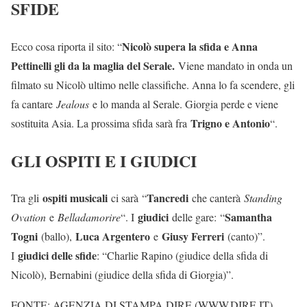
SFIDE
Nicolò supera la sfida e Anna
Ecco cosa riporta il sito: “
Pettinelli gli da la maglia del Serale.
Viene mandato in onda un
filmato su Nicolò ultimo nelle classifiche. Anna lo fa scendere, gli
fa cantare
Jealous
e lo manda al Serale. Giorgia perde e viene
Trigno e Antonio
sostituita Asia. La prossima sfida sarà fra
“.
GLI OSPITI E I GIUDICI
ospiti musicali
Tancredi
Tra gli
ci sarà “
che canterà
Standing
giudici
Samantha
Ovation
e
Belladamorire
“. I
delle gare: “
Togni
Luca Argentero
Giusy Ferreri
(ballo),
e
(canto)”.
giudici delle sfide
I
: “Charlie Rapino (giudice della sfida di
Nicolò), Bernabini (giudice della sfida di Giorgia)”.
FONTE: AGENZIA DI STAMPA DIRE (WWW.DIRE.IT)