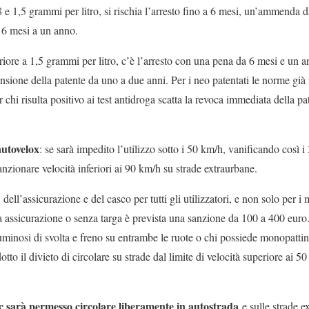
8 e 1,5 grammi per litro, si rischia l’arresto fino a 6 mesi, un’ammenda 
 6 mesi a un anno.
eriore a 1,5 grammi per litro, c’è l’arresto con una pena da 6 mesi e u
ensione della patente da uno a due anni. Per i neo patentati le norme gi
r chi risulta positivo ai test antidroga scatta la revoca immediata della pa
autovelox
: se sarà impedito l’utilizzo sotto i 50 km/h, vanificando così i
sanzionare velocità inferiori ai 90 km/h su strade extraurbane.
, dell’assicurazione e del casco per tutti gli utilizzatori, e non solo per 
nza assicurazione o senza targa è prevista una sanzione da 100 a 400 eur
luminosi di svolta e freno su entrambe le ruote o chi possiede monopattin
dotto il divieto di circolare su strade dal limite di velocità superiore ai 50
.
cc sarà permesso circolare liberamente in autostrada
e sulle strade ex