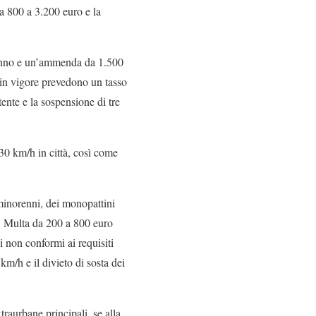
da 800 a 3.200 euro e la
n anno e un’ammenda da 1.500
à in vigore prevedono un tasso
tente e la sospensione di tre
 30 km/h in città, così come
i minorenni, dei monopattini
o. Multa da 200 a 800 euro
i non conformi ai requisiti
 km/h e il divieto di sosta dei
traurbane principali, se alla