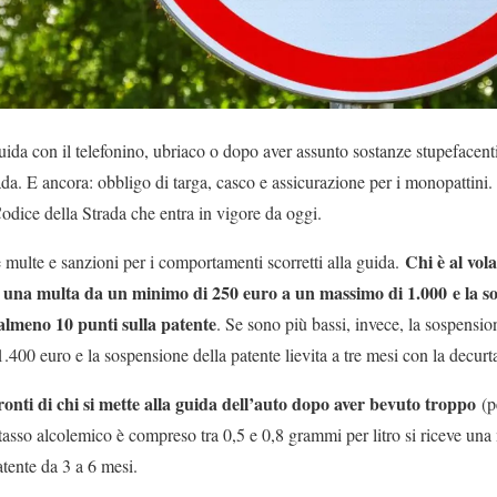
 guida con il telefonino, ubriaco o dopo aver assunto sostanze stupefacen
ada. E ancora: obbligo di targa, casco e assicurazione per i monopattini
odice della Strada che entra in vigore da oggi.
Chi è al vol
 multe e sanzioni per i comportamenti scorretti alla guida.
 una multa da un minimo di 250 euro a un massimo di 1.000 e la s
almeno 10 punti sulla patente
. Se sono più bassi, invece, la sospension
 1.400 euro e la sospensione della patente lievita a tre mesi con la decur
ronti di chi si mette alla guida dell’auto dopo aver bevuto troppo
(pe
tasso alcolemico è compreso tra 0,5 e 0,8 grammi per litro si riceve una
tente da 3 a 6 mesi.