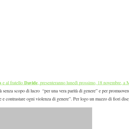
o
Davide
e al fratello
, presenteranno lunedì prossimo, 18 novembre, a M
tà senza scopo di lucro “per una vera parità di genere” e per promuover
e e contrastare ogni violenza di genere”. Per logo un mazzo di fiori dise