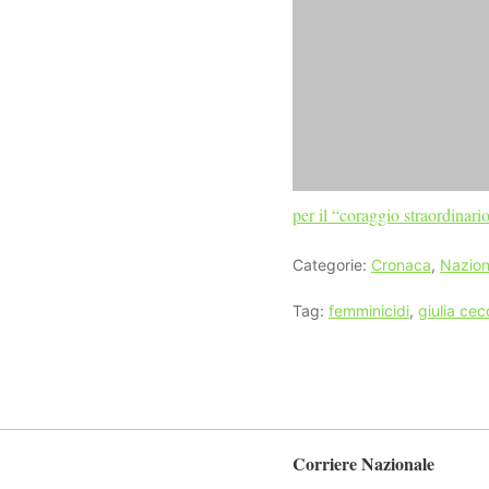
per il “coraggio straordinar
Categorie:
Cronaca
,
Nazion
Tag:
femminicidi
,
giulia cec
Corriere Nazionale