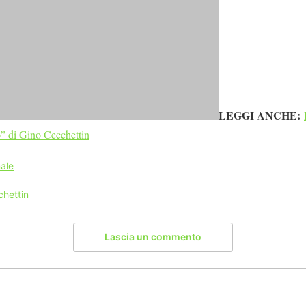
LEGGI ANCHE:
io” di Gino Cecchettin
ale
chettin
Lascia un commento