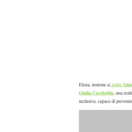
Gin
Elena, insieme a
l padre
Giulia Cecchettin
, una real
inclusiva, capace di prevenir