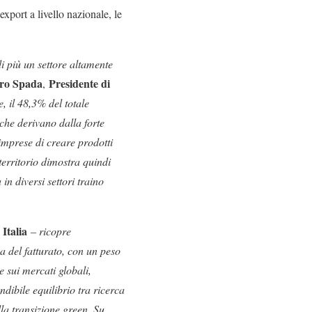
xport a livello nazionale, le
 più un settore altamente
ro Spada
Presidente di
,
 il 48,3% del totale
 che derivano dalla forte
imprese di creare prodotti
 territorio dimostra quindi
 in diversi settori traino
Italia
– ricopre
a del fatturato, con un peso
e sui mercati globali,
dibile equilibrio tra ricerca
lla transizione green. Su