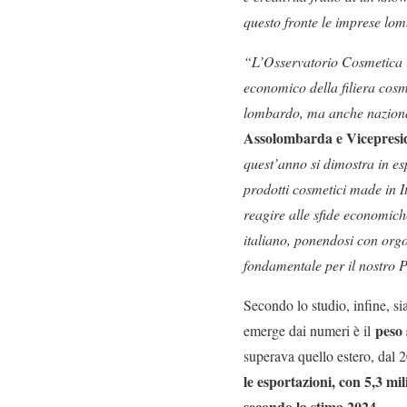
questo fronte le imprese lom
“L’Osservatorio Cosmetica i
economico della filiera cos
lombardo, ma anche naziona
Assolombarda e Vicepresid
quest’anno si dimostra in es
prodotti cosmetici made in I
reagire alle sfide economic
italiano, ponendosi con orgo
fondamentale per il nostro 
Secondo lo studio, infine, si
peso 
emerge dai numeri è il
superava quello estero, dal 
le esportazioni, con 5,3 mi
secondo la stima 2024
.