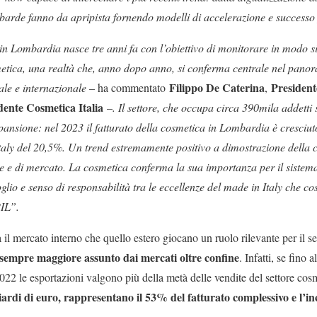
barde fanno da apripista fornendo modelli di accelerazione e successo 
n Lombardia nasce tre anni fa con l’obiettivo di monitorare in modo si
metica, una realtà che, anno dopo anno, si conferma centrale nel panor
Filippo De Caterina
President
le e internazionale
– ha commentato
,
ente Cosmetica Italia
–
. Il settore, che occupa circa 390mila addetti s
pansione: nel 2023 il fatturato della cosmetica in Lombardia è cresciuto
taly del 20,5%. Un trend estremamente positivo a dimostrazione della ca
he e di mercato. La cosmetica conferma la sua importanza per il sist
glio e senso di responsabilità tra le eccellenze del made in Italy che co
PIL”.
a il mercato interno che quello estero giocano un ruolo rilevante per il s
sempre maggiore assunto dai mercati oltre confine
. Infatti, se fino 
2022 le esportazioni valgono più della metà delle vendite del settore c
liardi di euro, rappresentano il 53% del fatturato complessivo e l’i