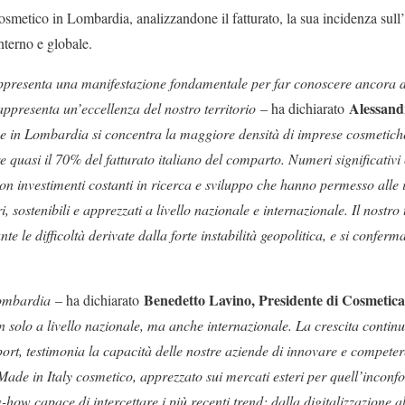
smetico in Lombardia, analizzandone il fatturato, la sua incidenza sull’e
nterno e globale.
resenta una manifestazione fondamentale per far conoscere ancora di
Alessand
ppresenta un’eccellenza del nostro territorio
– ha dichiarato
e in Lombardia si concentra la maggiore densità di imprese cosmetiche,
e quasi il 70% del fatturato italiano del comparto. Numeri significativi
on investimenti costanti in ricerca e sviluppo che hanno permesso alle 
i, sostenibili e apprezzati a livello nazionale e internazionale. Il nostro
e le difficoltà derivate dalla forte instabilità geopolitica, e si conferma
Benedetto Lavino, Presidente di Cosmetica 
Lombardia
– ha dichiarato
 solo a livello nazionale, ma anche internazionale. La crescita continu
port, testimonia la capacità delle nostre aziende di innovare e competer
Made in Italy cosmetico, apprezzato sui mercati esteri per quell’inconfon
w-how capace di intercettare i più recenti trend: dalla digitalizzazione a