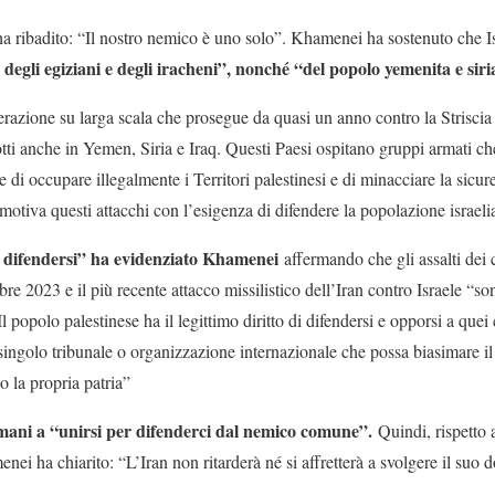
a ribadito: “Il nostro nemico è uno solo”. Khamenei ha sostenuto che I
i, degli egiziani e degli iracheni”, nonché “del popolo yemenita e sir
perazione su larga scala che prosegue da quasi un anno contro la Striscia 
tti anche in Yemen, Siria e Iraq. Questi Paesi ospitano gruppi armati ch
e di occupare illegalmente i Territori palestinesi e di minacciare la sicu
 motiva questi attacchi con l’esigenza di difendere la popolazione israeli
di difendersi” ha evidenziato Khamenei
affermando che gli assalti de
e 2023 e il più recente attacco missilistico dell’Iran contro Israele “son
Il popolo palestinese ha il legittimo diritto di difendersi e opporsi a quei 
ingolo tribunale o organizzazione internazionale che possa biasimare il
o la propria patria”
mani a “unirsi per difenderci dal nemico comune”.
Quindi, rispetto 
nei ha chiarito: “L’Iran non ritarderà né si affretterà a svolgere il suo 