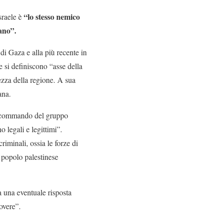
“lo stesso nemico
sraele è
iano”.
di Gaza e alla più recente in
e si definiscono “asse della
rezza della regione. A sua
ana.
i commando del gruppo
o legali e legittimi”.
criminali, ossia le forze di
 popolo palestinese
a una eventuale risposta
dovere”.