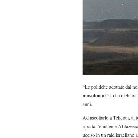
“Le politiche adottate dal n
musulmani
“: lo ha dichiar
anni.
Ad ascoltarlo a Teheran, al t
riporta l’emittente Al Jazee
ucciso in un raid israeliano 