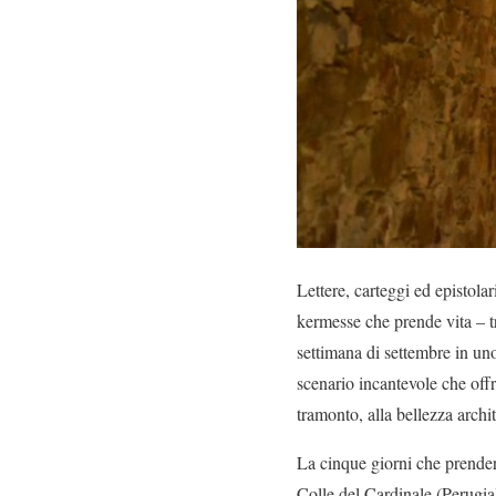
Lettere, carteggi ed epistolar
kermesse che prende vita – tra
settimana di settembre in uno
scenario incantevole che offre
tramonto, alla bellezza arch
La cinque giorni che prender
Colle del Cardinale (Perugia),