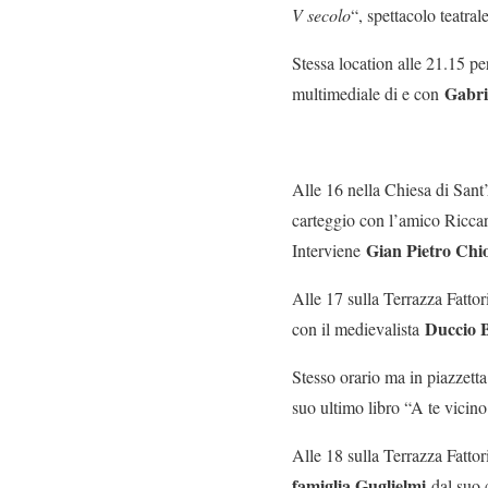
V secolo
“, spettacolo teatral
Stessa location alle 21.15 pe
Gabri
multimediale di e con
Alle 16 nella Chiesa di Sant
carteggio con l’amico Riccar
Gian Pietro Chi
Interviene
Alle 17 sulla Terrazza Fatto
Duccio B
con il medievalista
Stesso orario ma in piazzetta
suo ultimo libro “A te vicino
Alle 18 sulla Terrazza Fatto
famiglia Guglielmi
dal suo 