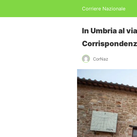
Corriere Nazionale
In Umbria al vi
Corrisponden
CorNaz