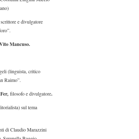
rano)
 scrittore e divulgatore
doro”.
Vito Mancuso.
i (linguista, critico
tian Raimo”.
Fer,
.
filosofo e divulgatore
itorialista) sul tema
enti di Claudio Marazzini
a), Serenella Baggio