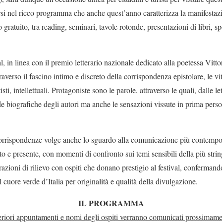
si nel ricco programma che anche quest’anno caratterizza la manifestaz
 gratuito, tra reading, seminari, tavole rotonde, presentazioni di libri, spet
al, in linea con il premio letterario nazionale dedicato alla poetessa Vit
traverso il fascino intimo e discreto della corrispondenza epistolare, le vi
tisti, intellettuali. Protagoniste sono le parole, attraverso le quali, dalle le
 biografiche degli autori ma anche le sensazioni vissute in prima pers
 Corrispondenze volge anche lo sguardo alla comunicazione più contemp
to e presente, con momenti di confronto sui temi sensibili della più string
azioni di rilievo con ospiti che donano prestigio al festival, conferman
 cuore verde d’Italia per originalità e qualità della divulgazione.
IL PROGRAMMA
teriori appuntamenti e nomi degli ospiti verranno comunicati prossimame