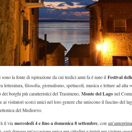
Festival del
i sono la fonte di ispirazione da cui tredici anni fa è nato il
 letteratura, filosofia, giornalismo, spettacoli, musica e letture ad alta 
Monte del Lago
 dei borghi più caratteristici del Trasimeno,
nel Comu
 ai visitatori scorci unici nel loro genere che uniscono il fascino del lag
itettonica del Medioevo.
mercoledì 4 e fino a domenica 8 settembre
à il via
, con
un’anteprima
 sarà dunque un’occasione unica per cittadini e turisti per visitare quest