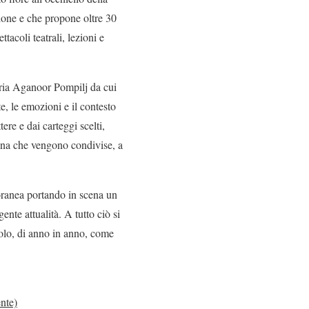
ione e che propone oltre 30
tacoli teatrali, lezioni e
toria Aganoor Pompilj da cui
te, le emozioni e il contesto
ttere e dai carteggi scelti,
ona che vengono condivise, a
oranea portando in scena un
ente attualità. A tutto ciò si
dolo, di anno in anno, come
nte)