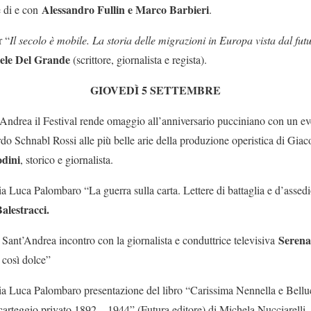
Alessandro Fullin e Marco Barbieri
e di e con
.
r “
Il secolo è mobile. La storia delle migrazioni in Europa vista dal fut
ele Del Grande
(scrittore, giornalista e regista).
GIOVEDÌ 5 SETTEMBRE
’Andrea il Festival rende omaggio all’anniversario pucciniano con un ev
do Schnabl Rossi alle più belle arie della produzione operistica di Gia
odini
, storico e giornalista.
ria Luca Palombaro “La guerra sulla carta. Lettere di battaglia e d’ass
alestracci.
Serena
 Sant’Andrea incontro con la giornalista e conduttrice televisiva
 così dolce”
ria Luca Palombaro presentazione del libro “Carissima Nennella e Bellu
carteggio privato 1892 – 1944” (Futura editore) di Michela Nucciarelli