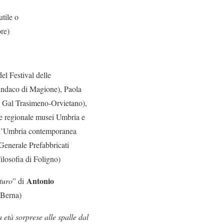
utile o
ore)
el Festival delle
sindaco di Magione), Paola
el Gal Trasimeno-Orvietano),
one regionale musei Umbria e
dell’Umbria contemporanea
Generale Prefabbricati
ilosofia di Foligno)
Antonio
uturo
” di
i Berna)
 età sorprese alle spalle dal