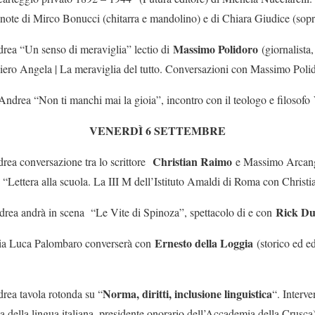
 note di Mirco Bonucci (chitarra e mandolino) e di Chiara Giudice (sop
Massimo Polidoro
drea “Un senso di meraviglia” lectio di
(giornalista,
 “Piero Angela | La meraviglia del tutto. Conversazioni con Massimo Poli
’Andrea “Non ti manchi mai la gioia”, incontro con il teologo e filosofo
VENERDÌ 6 SETTEMBRE
Christian Raimo
drea conversazione tra lo scrittore
e Massimo Arcangel
ibro “Lettera alla scuola. La III M dell’Istituto Amaldi di Roma con Chris
Rick Du
drea andrà in scena “Le Vite di Spinoza”, spettacolo di e con
Ernesto della Loggia
oria Luca Palombaro converserà con
(storico ed ed
Norma, diritti, inclusione linguistica
drea tavola rotonda su “
“. Interv
ia della lingua italiana, presidente onorario dell’Accademia della Crusc