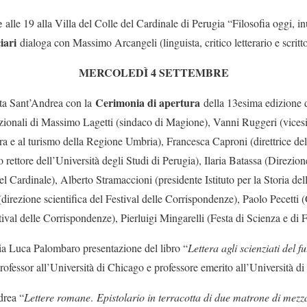
e
alle 19 alla Villa del Colle del Cardinale di Perugia “Filosofia oggi, in
iari
dialoga con Massimo Arcangeli (linguista, critico letterario e scritt
MERCOLEDÌ 4 SETTEMBRE
Cerimonia di apertura
etta Sant’Andrea con la
della 13esima edizione d
tuzionali di Massimo Lagetti (sindaco di Magione), Vanni Ruggeri (vice
ura e al turismo della Regione Umbria), Francesca Caproni (direttrice d
 rettore dell’Università degli Studi di Perugia), Ilaria Batassa (Direzi
 del Cardinale), Alberto Stramaccioni (presidente Istituto per la Storia 
rezione scientifica del Festival delle Corrispondenze), Paolo Pecetti (
val delle Corrispondenze), Pierluigi Mingarelli (Festa di Scienza e di F
ria Luca Palombaro presentazione del libro “
Lettera agli scienziati del f
professor all’Università di Chicago e professore emerito all’Università d
drea “
Lettere romane
.
Epistolario in terracotta di due matrone di mezza