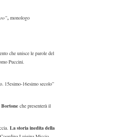
,
uro”
monologo
ento che unisce le parole del
como Puccini.
edio. 15esimo-16esimo secolo”
 Bortone
che presenterà il
La storia inedita della
ccia.
. Coordina Luigina Miccio