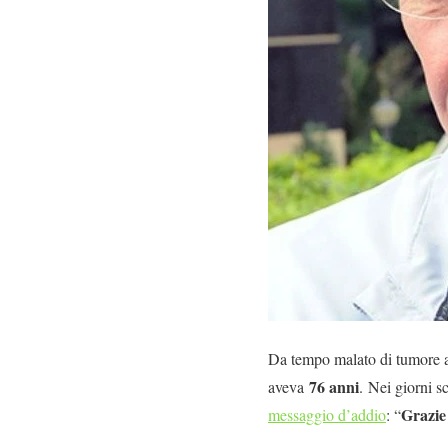
Da tempo malato di tumore al
76 anni
aveva
. Nei giorni s
Grazie 
messaggio d’addio
: “