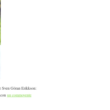
ese Sven Göran Erikkson:
o con
un commovente