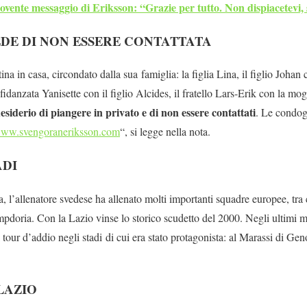
vente messaggio di Eriksson: “Grazie per tutto. Non dispiacetevi, 
EDE DI NON ESSERE CONTATTATA
na in casa, circondato dalla sua famiglia: la figlia Lina, il figlio Joha
 fidanzata Yanisette con il figlio Alcides, il fratello Lars-Erik con la m
desiderio di piangere in privato e di non essere contattati
. Le condogl
ww.svengoraneriksson.com
“, si legge nella nota.
ADI
a, l’allenatore svedese ha allenato molti importanti squadre europee, tr
pdoria. Con la Lazio vinse lo storico scudetto del 2000. Negli ultimi 
 tour d’addio negli stadi di cui era stato protagonista: al Marassi di Gen
LAZIO