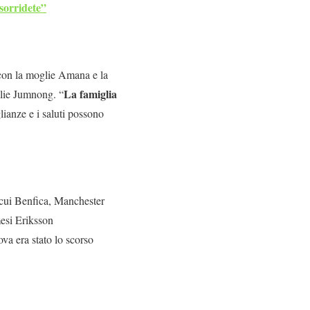
sorridete”
n con la moglie Amana e la
La famiglia
oglie Jumnong. “
ianze e i saluti possono
a cui Benfica, Manchester
mesi Eriksson
ova era stato lo scorso