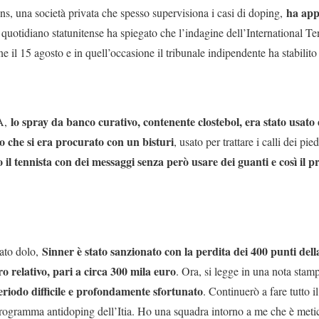
ha app
s, una società privata che spesso supervisiona i casi di doping,
 quotidiano statunitense ha spiegato che l’indagine dell’International T
e il 15 agosto e in quell’occasione il tribunale indipendente ha stabilito
lo spray da banco curativo, contenente clostebol, era stato usato d
IA,
o che si era procurato con un bisturi
, usato per trattare i calli dei pie
 il tennista con dei messaggi senza però usare dei guanti e così il p
Sinner è stato sanzionato con la perdita dei 400 punti dell
ato dolo,
o relativo, pari a circa 300 mila euro
. Ora, si legge in una nota stam
periodo difficile e profondamente sfortunato
. Continuerò a fare tutto i
l programma antidoping dell’Itia. Ho una squadra intorno a me che è meti