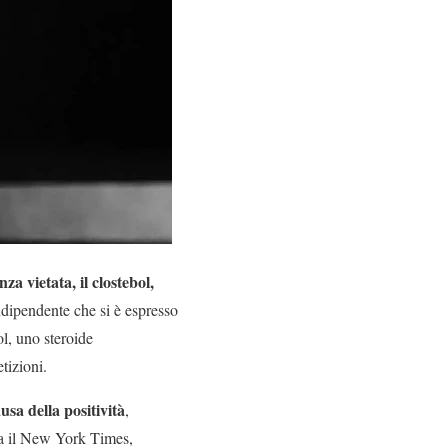
za vietata, il clostebol,
ndipendente che si è espresso
ol, uno steroide
tizioni.
sa della positività
,
nua il New York Times,