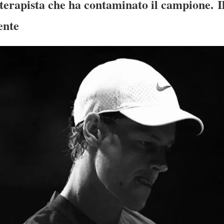
ioterapista che ha contaminato il campione. I
ente