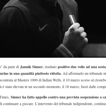
Jannik Sinner
positivo due volte ad una sostan
” da parte di
, risultato
 urine in una quantità piuttosto ridotta
. Ad affermarlo un tribunale i
riscontrata al Masters 1000 di Indian Wells, il 10 marzo scorso al closteb
tà è stata rilevata in un secondo momento, il 18 marzo, fuori dalle compe
Sinner ha fatto appello contro una prevista sospensione a cau
Times,
 di continuare a giocare. L’intervento del tribunale indipendente, conti