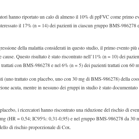
cercatori hanno riportato un calo di almeno il 10% di ppFVC come primo e
nteressato il 17% (n = 14) dei pazienti in ciascun gruppo BMS-986278 e
ogressione della malattia considerati in questo studio, il primo evento pi
e cause. Questo risultato è stato riscontrato nell’11% (n = 10) dei pazient
i trattati con BMS-986278 e nel 6% (n = 5) dei pazienti trattati con 6
nti (uno trattato con placebo, uno con 30 mg di BMS-986278) della coor
ione acuta, mentre in nessuno dei gruppi in studio è stato documentato 
acebo, i ricercatori hanno riscontrato una riduzione del rischio di even
g (HR = 0,54; IC95%: 0,31-0,95) e nel gruppo BMS-986278 da 30 
ello di rischio proporzionale di Cox.