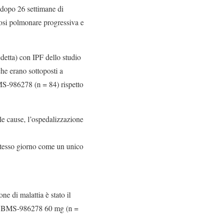
 dopo 26 settimane di
rosi polmonare progressiva e
detta) con IPF dello studio
che erano sottoposti a
MS-986278 (n = 84) rispetto
 le cause, l’ospedalizzazione
o stesso giorno come un unico
e di malattia è stato il
po BMS-986278 60 mg (n =