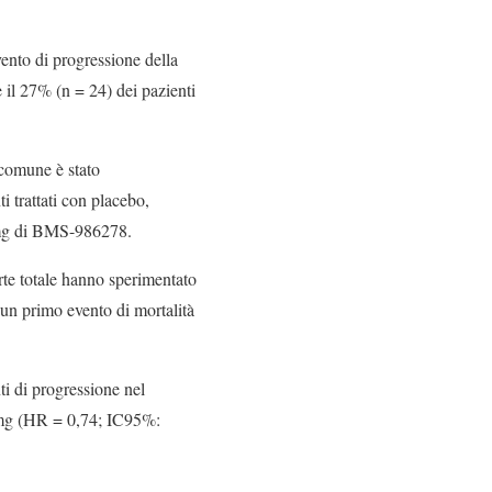
vento di progressione della
 il 27% (n = 24) dei pazienti
ù comune è stato
i trattati con placebo,
0 mg di BMS-986278.
te totale hanno sperimentato
un primo evento di mortalità
ti di progressione nel
mg (HR = 0,74; IC95%: