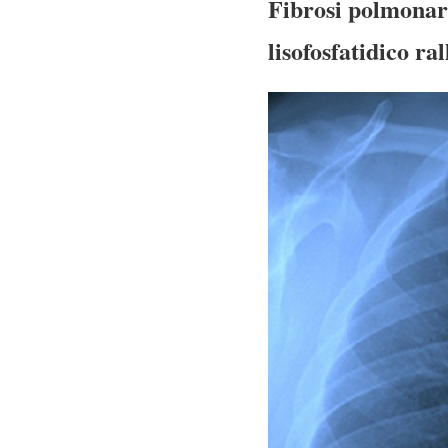
Fibrosi polmonare
lisofosfatidico ra