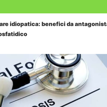
re idiopatica: benefici da antagonist
fosfatidico