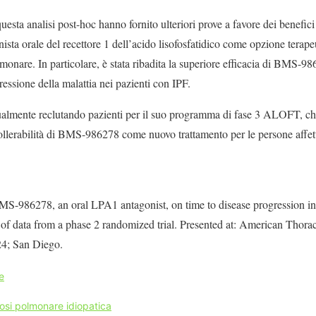
 questa analisi post-hoc hanno fornito ulteriori prove a favore dei benefic
a orale del recettore 1 dell’acido lisofosfatidico come opzione terapeut
lmonare. In particolare, è stata ribadita la superiore efficacia di BMS-
ressione della malattia nei pazienti con IPF.
ualmente reclutando pazienti per il suo programma di fase 3 ALOFT, ch
a tollerabilità di BMS-986278 come nuovo trattamento per le persone affet
BMS-986278, an oral LPA1 antagonist, on time to disease progression i
s of data from a phase 2 randomized trial. Presented at: American Thorac
4; San Diego.
e
rosi polmonare idiopatica