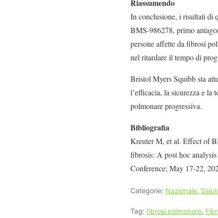
Riassumendo
In conclusione, i risultati di
BMS-986278, primo antagonist
persone affette da fibrosi po
nel ritardare il tempo di prog
Bristol Myers Squibb sta att
l’efficacia, la sicurezza e l
polmonare progressiva.
Bibliografia
Kreuter M, et al. Effect of 
fibrosis: A post hoc analysi
Conference; May 17-22, 202
Categorie:
Nazionale
,
Salut
Tag:
fibrosi polmonare
,
Fib