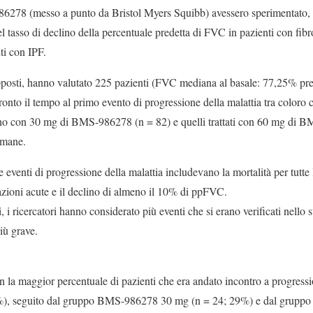
-986278 (messo a punto da Bristol Myers Squibb) avessero sperimentato,
el tasso di declino della percentuale predetta di FVC in pazienti con fib
ti con IPF.
supposti, hanno valutato 225 pazienti (FVC mediana al basale: 77,25% pre
ronto il tempo al primo evento di progressione della malattia tra coloro 
orno con 30 mg di BMS-986278 (n = 82) e quelli trattati con 60 mg di B
imane.
 eventi di progressione della malattia includevano la mortalità per tutte
bazioni acute e il declino di almeno il 10% di ppFVC.
, i ricercatori hanno considerato più eventi che si erano verificati nell
iù grave.
 la maggior percentuale di pazienti che era andato incontro a progression
9%), seguito dal gruppo BMS-986278 30 mg (n = 24; 29%) e dal grup