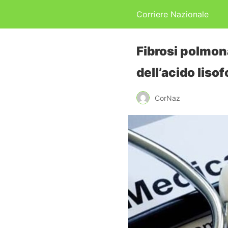
Corriere Nazionale
Fibrosi polmona
dell’acido liso
CorNaz