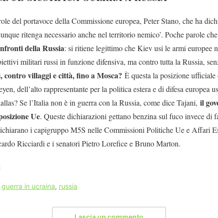
ole del portavoce della Commissione europea, Peter Stano, che ha dichi
ovunque ritenga necessario anche nel territorio nemico’. Poche parole ch
nfronti della Russia
: si ritiene legittimo che Kiev usi le armi europee 
iettivi militari russi in funzione difensiva, ma contro tutta la Russia, sen
i, contro villaggi e città, fino a Mosca?
È questa la posizione ufficiale 
, dell’alto rappresentante per la politica estera e di difesa europea us
il go
llas? Se l’Italia non è in guerra con la Russia, come dice Tajani,
 posizione Ue
. Queste dichiarazioni gettano benzina sul fuco invece di f
dichiarano i capigruppo M5S nelle Commissioni Politiche Ue e Affari Es
cardo Ricciardi e i senatori Pietro Lorefice e Bruno Marton.
e
,
guerra in ucraina
,
russia
Lascia un commento