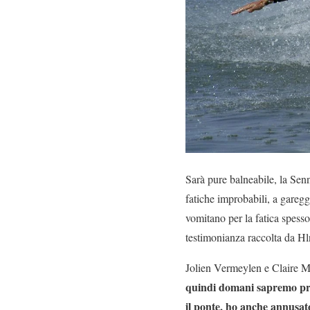
Sarà pure balneabile, la Senn
fatiche improbabili, a gareggia
vomitano per la fatica spesso
testimonianza raccolta da Hln
Jolien Vermeylen e Claire Mic
quindi domani sapremo pr
il ponte, ho anche annusat