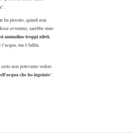
a”.
te ha piovuto, quindi non
fosse avvenuto, sarebbe stato
i ammalino troppi atleti.
 l’acqua, ma è fallita.
di certo non potevamo vedere
ell’acqua che ho ingoiato
“.