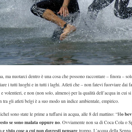
a, ma nuotarci dentro è una cosa che possono raccontare – finora – solo i
re i tutti luoghi e in tutti i laghi. Atleti che – non fatevi fuorviare dai fa
 e volentieri, e non (non solo, almeno) per la qualità dell’acqua in cui si
 tra gli atleti belgi è a suo modo un indice ambientale, empirico.
o bev
hel sono state le prime a tuffarsi in acqua, alle 8 del mattino: “H
esto se sono malata oppure no
. Ovviamente non sa di Coca Cola o S
o e visto cose a cui non dovresti pensare
troppo. L’acqua della Senna 