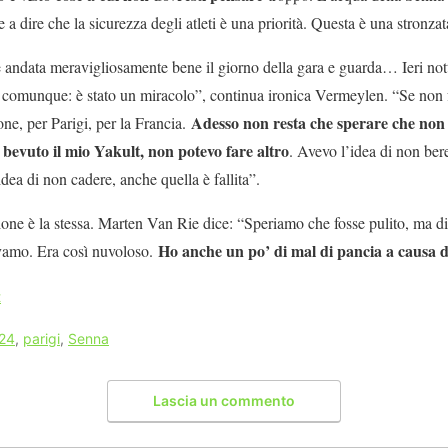
a dire che la sicurezza degli atleti è una priorità. Questa è una stronzat
andata meravigliosamente bene il giorno della gara e guarda… Ieri not
 comunque: è stato un miracolo”, continua ironica Vermeylen. “Se non 
Adesso non resta che sperare che non s
ne, per Parigi, per la Francia.
 bevuto il mio Yakult, non potevo fare altro
. Avevo l’idea di non bere
ea di non cadere, anche quella è fallita”.
one è la stessa. Marten Van Rie dice: “Speriamo che fosse pulito, ma 
Ho anche un po’ di mal di pancia a causa d
vamo. Era così nuvoloso.
t
024
,
parigi
,
Senna
Lascia un commento