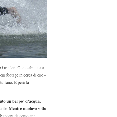
 triatleti. Gente abituata a
cili footage in cerca di clic –
 tuffano. E però la
uto un bel po’ d’acqua,
Mentre nuotavo sotto
prite.
è sporca da cento anni,