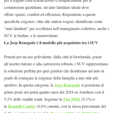
per il tragitto casa-scuola-lavoro o semplicemente per le
commissioni quotidiane, un’auto familiare ideale deve
offrire spazio, comfort ed efficienza. Rispondono a queste
specifiche esigenze, oltre alle station wagon, identificate come
“auto familiari” per eccellenza nell’immaginario collettivo, anche i
SUV, le berline, e le monovolume.
La Jeep Renegade è il modello più acquistato tra i SUV
Pensati per un uso polivalente, dalla città al fuoristrada, grazie
all’assetto rialzato e alla carrozzeria robusta, i SUV rappresentano
la soluzione perfetta per quei genitori che desiderano un’auto in
grado di coniugare le esigenze della famiglia a uno stile più
Jeep Renegade
sportivo. In questa categoria, la
si posiziona al
primo posto nei primi quattro mesi del 2024 su Autohero con il
Fiat 500X
5,2% delle vendite totali. Seguono la
(5,1%) e
Renault Captur
la
(4,6%) mentre, con la stessa percentuale del