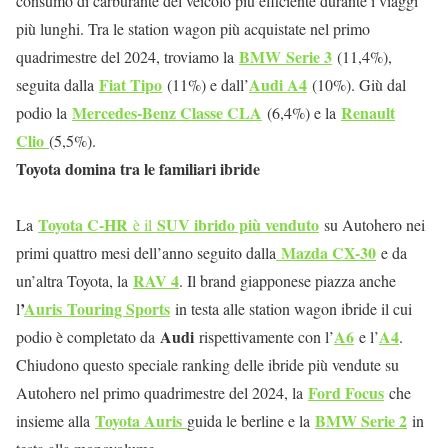
consumo di carburante del veicolo più efficiente durante i viaggi
più lunghi. Tra le station wagon più acquistate nel primo
BMW
Serie 3
quadrimestre del 2024, troviamo la
(11,4%),
Fiat Tipo
Audi A4
seguita dalla
(11%) e dall’
(10%). Giù dal
Mercedes-Benz Classe CLA
Renault
podio la
(6,4%) e la
Clio
(5,5%).
Toyota domina tra le familiari ibride
Toyota C-HR
SUV ibrido più venduto
La
è il
su Autohero nei
Mazda CX-30
primi quattro mesi dell’anno seguito dalla
e da
RAV 4
un’altra Toyota, la
. Il brand giapponese piazza anche
’
Auris
Touring Sports
l
in testa alle station wagon ibride il cui
Audi
A6
A4
podio è completato da
rispettivamente con l’
e l’
.
Chiudono questo speciale ranking delle ibride più vendute su
Ford Focus
Autohero nel primo quadrimestre del 2024, la
che
Toyota Auris
BMW Serie 2
insieme alla
guida le berline e la
in