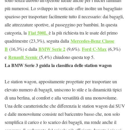
sono senza dubbio un’opzione ideale anche per i nuclei familiari
più numerosi. Lo sviluppo in verticale offre inoltre un bagagliaio
spazioso per trasportare facilmente tutto il necessario: dai bagagli,
alle attrezzature sportive, al passeggino per bambini. In questa
Fiat 500L
categoria, la
è la più richiesta tra le usate del primo
Mercedes-Benz Classe
quadrimestre (23,3%), seguita dalla
B
BMW Serie 2
Ford C-Max
(16,3%) e dalla
(9,6%).
(6,3%)
Renault
Scenic
e
(5,4%)
chiudono questa top 5.
La BMW Serie 3 guida la classifica delle station wagon
Le station wagon, appositamente progettate per trasportare un
elevato numero di bagagli, uniscono lo stile e la dinamicità tipici
di una berlina, al comfort e alla versatilità di una monovolume.
Una delle caratteristiche che differenzia le station wagon dai SUV
e dalle monovolume consiste nel baricentro basso che, non solo
semplifica il carico e lo scarico dei bagagli, ma rende anche il