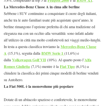
Peugeot 2008
BMW X1
3,4%, completano la top 5 la
e
la
.
La Mercedes-Benz Classe A in cima alle berline
Sebbene i SUV continuino a conquistare il cuore degli italiani,
anche tra le auto familiari usate più acquistate quest’anno, le
berline rimangono l’opzione preferita di chi ama tradizione ed
eleganza ma con un occhio alla versatilità: sono infatti adatte
all’utilizzo in città ma molto confortevoli nei viaggi medio-lunghi.
Mercedes-Benz Classe
In testa a questa classifica troviamo la
A
BMW Serie 1
(15,1%), seguita dalla
(11,6%) e
Volkswagen Golf VII
Alfa
dalla
(10%). Al quarto posto l’
Romeo Giulietta
Fiat Tipo
(7,1%) mentre
è la
(6,1%) a
chiudere la classifica dei primi cinque modelli di berline venduti
su Autohero.
La Fiat 500L è la monovolume più popolare
Dotate di un abitacolo spazioso e confortevole, le monovolume