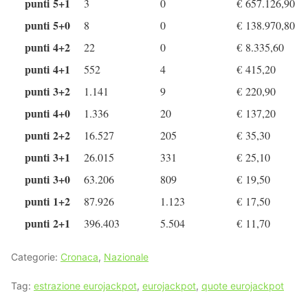
punti 5+1
3
0
€
657.126,90
punti 5+0
8
0
€
138.970,80
punti 4+2
22
0
€
8.335,60
punti 4+1
552
4
€
415,20
punti 3+2
1.141
9
€
220,90
punti 4+0
1.336
20
€
137,20
punti 2+2
16.527
205
€
35,30
punti 3+1
26.015
331
€
25,10
punti 3+0
63.206
809
€
19,50
punti 1+2
87.926
1.123
€
17,50
punti 2+1
396.403
5.504
€
11,70
Categorie:
Cronaca
,
Nazionale
Tag:
estrazione eurojackpot
,
eurojackpot
,
quote eurojackpot