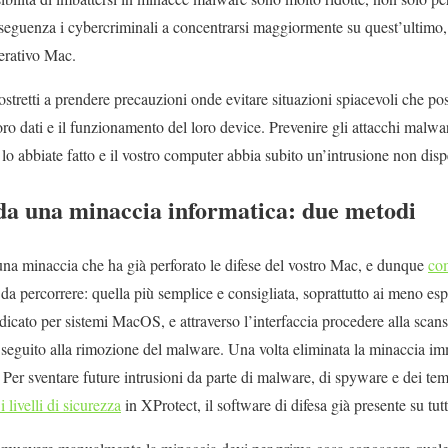
eguenza i cybercriminali a concentrarsi maggiormente su quest’ultimo,
erativo Mac.
stretti a prendere precauzioni onde evitare situazioni spiacevoli che po
loro dati e il funzionamento del loro device. Prevenire gli attacchi malw
lo abbiate fatto e il vostro computer abbia subito un’intrusione non disp
da una minaccia informatica: due metodi
na minaccia che ha già perforato le difese del vostro Mac, e dunque
co
da percorrere: quella più semplice e consigliata, soprattutto ai meno espe
icato per sistemi MacOS, e attraverso l’interfaccia procedere alla scan
n seguito alla rimozione del malware. Una volta eliminata la minaccia im
er sventare future intrusioni da parte di malware, di spyware e dei te
i livelli di sicurezza
in XProtect, il software di difesa già presente su tu