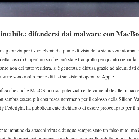
vincibile: difendersi dai malware con MacB
a garanzia per i suoi clienti dal punto di vista della sicurezza informati
ella casa di Cupertino sa che può stare tranquillo per quanto riguarda la
nto non del tutto veritiera, si è generata e diffusa grazie ad alcuni dati 
malware sono molto meno diffusi sui sistemi operativi Apple.
fica che anche MacOS non sia potenzialmente vulnerabile alle minacce e
on sembra essere più così rosea nemmeno per il colosso della Silicon Val
ig Federighi, ha pubblicamente dichiarato di essere preoccupato per il
te immune da attacchi virus è dunque sempre stato un falso mito, ma è 
ossibilità di imbattersi in minacce malware sono molto ridotte, non solo pe