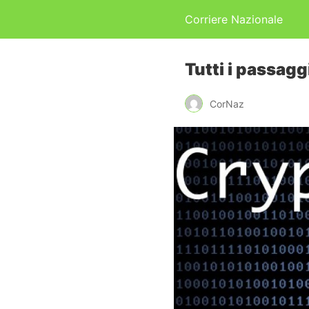
Corriere Nazionale
Tutti i passag
CorNaz