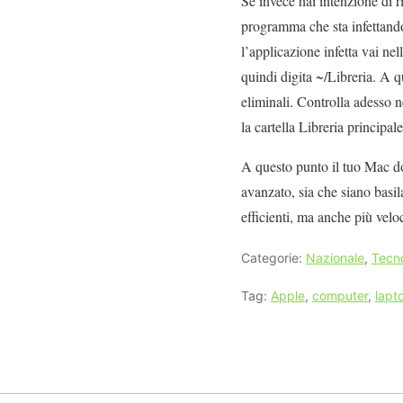
Se invece hai intenzione di 
programma che sta infettando
l’applicazione infetta vai nel
quindi digita ~/Libreria. A qu
eliminali. Controlla adesso nel
la cartella Libreria principal
A questo punto il tuo Mac dov
avanzato, sia che siano basila
efficienti, ma anche più veloc
Categorie:
Nazionale
,
Tecn
Tag:
Apple
,
computer
,
lapt