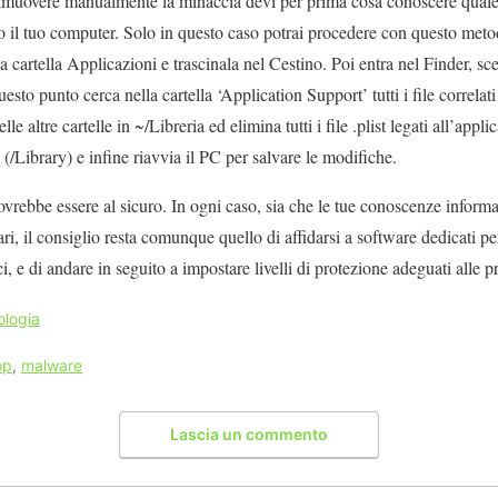
rimuovere manualmente la minaccia devi per prima cosa conoscere quale 
 il tuo computer. Solo in questo caso potrai procedere con questo meto
la cartella Applicazioni e trascinala nel Cestino. Poi entra nel Finder, sce
esto punto cerca nella cartella ‘Application Support’ tutti i file correlat
le altre cartelle in ~/Libreria ed elimina tutti i file .plist legati all’appl
e (/Library) e infine riavvia il PC per salvare le modifiche.
rebbe essere al sicuro. In ogni caso, sia che le tue conoscenze informat
ri, il consiglio resta comunque quello di affidarsi a software dedicati per
i, e di andare in seguito a impostare livelli di protezione adeguati alle p
ologia
op
,
malware
Lascia un commento