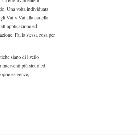
sia effettivamente il
do. Una volta individuata
gli Vai > Vai alla cartella,
i all’applicazione ed
icazione. Fai la stessa cosa per
iche siano di livello
 interventi più sicuri ed
roprie esigenze,