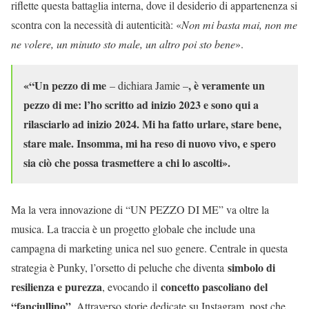
riflette questa battaglia interna, dove il desiderio di appartenenza si
scontra con la necessità di autenticità: «
Non mi basta mai, non me
ne volere, un minuto sto male, un altro poi sto bene
».
«“Un pezzo di me
, è veramente un
– dichiara Jamie –
pezzo di me: l’ho scritto ad inizio 2023 e sono qui a
rilasciarlo ad inizio 2024. Mi ha fatto urlare, stare bene,
stare male. Insomma, mi ha reso di nuovo vivo, e spero
sia ciò che possa trasmettere a chi lo ascolti».
Ma la vera innovazione di “UN PEZZO DI ME” va oltre la
musica. La traccia è un progetto globale che include una
campagna di marketing unica nel suo genere. Centrale in questa
simbolo di
strategia è Punky, l’orsetto di peluche che diventa
resilienza e purezza
concetto pascoliano del
, evocando il
“fanciullino”
. Attraverso storie dedicate su Instagram, post che