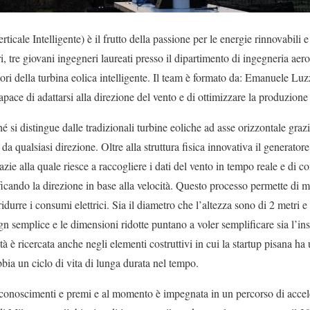
cale Intelligente) è il frutto della passione per le energie rinnovabili
i, tre giovani ingegneri laureati presso il dipartimento di ingegneria aer
tori della turbina eolica intelligente. Il team è formato da: Emanuele Lu
ce di adattarsi alla direzione del vento e di ottimizzare la produzione 
é si distingue dalle tradizionali turbine eoliche ad asse orizzontale grazi
 da qualsiasi direzione. Oltre alla struttura fisica innovativa il generator
grazie alla quale riesce a raccogliere i dati del vento in tempo reale e di c
icando la direzione in base alla velocità. Questo processo permette di m
ridurre i consumi elettrici. Sia il diametro che l’altezza sono di 2 metri e
gn semplice e le dimensioni ridotte puntano a voler semplificare sia l’ins
 è ricercata anche negli elementi costruttivi in cui la startup pisana ha ut
bia un ciclo di vita di lunga durata nel tempo.
riconoscimenti e premi e al momento è impegnata in un percorso di accel