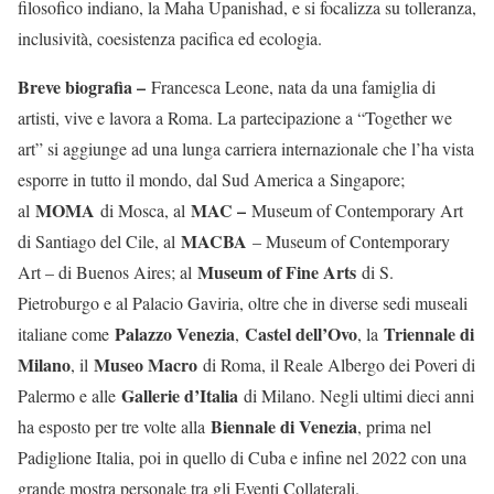
filosofico indiano, la Maha Upanishad, e si focalizza su tolleranza,
inclusività, coesistenza pacifica ed ecologia.
Breve biografia –
Francesca Leone, nata da una famiglia di
artisti, vive e lavora a Roma. La partecipazione a “Together we
art” si aggiunge ad una lunga carriera internazionale che l’ha vista
esporre in tutto il mondo, dal Sud America a Singapore;
MOMA
MAC –
al
di Mosca, al
Museum of Contemporary Art
MACBA
di Santiago del Cile, al
– Museum of Contemporary
Museum of Fine Arts
Art – di Buenos Aires; al
di S.
Pietroburgo e al Palacio Gaviria, oltre che in diverse sedi museali
Palazzo Venezia
Castel dell’Ovo
Triennale di
italiane come
,
, la
Milano
Museo Macro
, il
di Roma, il Reale Albergo dei Poveri di
Gallerie d’Italia
Palermo e alle
di Milano. Negli ultimi dieci anni
Biennale di Venezia
ha esposto per tre volte alla
, prima nel
Padiglione Italia, poi in quello di Cuba e infine nel 2022 con una
grande mostra personale tra gli Eventi Collaterali.