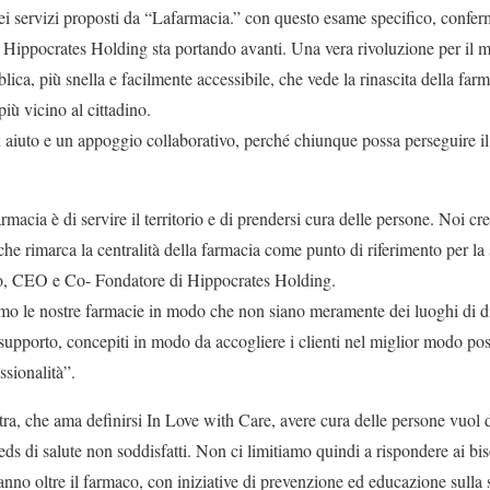
ei servizi proposti da “Lafarmacia.” con questo esame specifico, confer
Hippocrates Holding sta portando avanti. Una vera rivoluzione per il m
lica, più snella e facilmente accessibile, che vede la rinascita della farm
più vicino al cittadino.
aiuto e un appoggio collaborativo, perché chiunque possa perseguire i
armacia è di servire il territorio e di prendersi cura delle persone. Noi c
che rimarca la centralità della farmacia come punto di riferimento per la s
lo, CEO e Co- Fondatore di Hippocrates Holding.
mo le nostre farmacie in modo che non siano meramente dei luoghi di d
 supporto, concepiti in modo da accogliere i clienti nel miglior modo possi
sionalità”.
ra, che ama definirsi In Love with Care, avere cura delle persone vuol d
eeds di salute non soddisfatti. Non ci limitiamo quindi a rispondere ai bi
no oltre il farmaco, con iniziative di prevenzione ed educazione sulla 