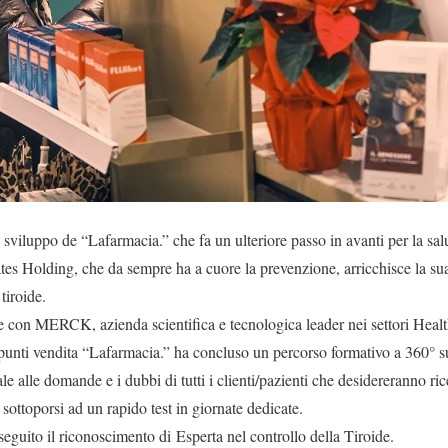
o sviluppo de “Lafarmacia.” che fa un ulteriore passo in avanti per la sal
ates Holding, che da sempre ha a cuore la prevenzione, arricchisce la sua
tiroide.
 con MERCK, azienda scientifica e tecnologica leader nei settori Healt
 punti vendita “Lafarmacia.” ha concluso un percorso formativo a 360° sul
e alle domande e i dubbi di tutti i clienti/pazienti che desidereranno r
 sottoporsi ad un rapido test in giornate dedicate.
eguito il riconoscimento di Esperta nel controllo della Tiroide.