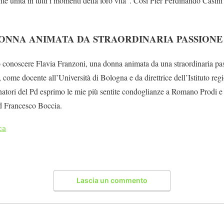
e unita in tutti i momenti della loro vita”. Così Pier Ferdinando Casini
DONNA ANIMATA DA STRAORDINARIA PASSIONE 
o conoscere Flavia Franzoni, una donna animata da una straordinaria pas
i, come docente all’Università di Bologna e da direttrice dell’Istituto regi
natori del Pd esprimo le mie più sentite condoglianze a Romano Prodi e a
Pd Francesco Boccia.
ica
Lascia un commento