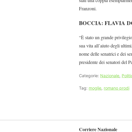
stati una coppia esemplarment
Franzoni.
BOCCIA: FLAVIA 
“È stato un grande privilegi
sua vita all’aiuto degli ultim
nome delle senatrici e dei se
presidente dei senatori del 
Categorie:
Nazionale
,
Polit
Tag:
moglie
,
romano prodi
Corriere Nazionale