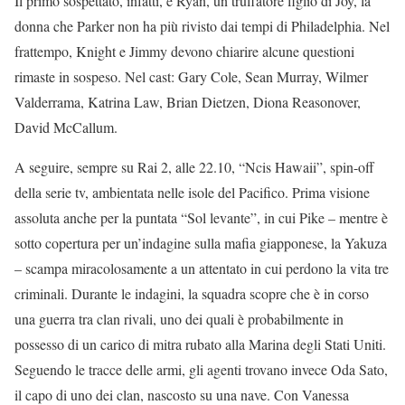
Il primo sospettato, infatti, è Ryan, un truffatore figlio di Joy, la
donna che Parker non ha più rivisto dai tempi di Philadelphia. Nel
frattempo, Knight e Jimmy devono chiarire alcune questioni
rimaste in sospeso. Nel cast: Gary Cole, Sean Murray, Wilmer
Valderrama, Katrina Law, Brian Dietzen, Diona Reasonover,
David McCallum.
A seguire, sempre su Rai 2, alle 22.10, “Ncis Hawaii”, spin-off
della serie tv, ambientata nelle isole del Pacifico. Prima visione
assoluta anche per la puntata “Sol levante”, in cui Pike – mentre è
sotto copertura per un’indagine sulla mafia giapponese, la Yakuza
– scampa miracolosamente a un attentato in cui perdono la vita tre
criminali. Durante le indagini, la squadra scopre che è in corso
una guerra tra clan rivali, uno dei quali è probabilmente in
possesso di un carico di mitra rubato alla Marina degli Stati Uniti.
Seguendo le tracce delle armi, gli agenti trovano invece Oda Sato,
il capo di uno dei clan, nascosto su una nave. Con Vanessa