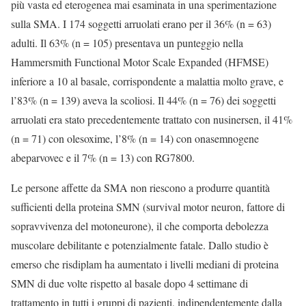
più vasta ed eterogenea mai esaminata in una sperimentazione
sulla SMA. I 174 soggetti arruolati erano per il 36% (n = 63)
adulti. Il 63% (n = 105) presentava un punteggio nella
Hammersmith Functional Motor Scale Expanded (HFMSE)
inferiore a 10 al basale, corrispondente a malattia molto grave, e
l’83% (n = 139) aveva la scoliosi. Il 44% (n = 76) dei soggetti
arruolati era stato precedentemente trattato con nusinersen, il 41%
(n = 71) con olesoxime, l’8% (n = 14) con onasemnogene
abeparvovec e il 7% (n = 13) con RG7800.
Le persone affette da SMA non riescono a produrre quantità
sufficienti della proteina SMN (survival motor neuron, fattore di
sopravvivenza del motoneurone), il che comporta debolezza
muscolare debilitante e potenzialmente fatale. Dallo studio è
emerso che risdiplam ha aumentato i livelli mediani di proteina
SMN di due volte rispetto al basale dopo 4 settimane di
trattamento in tutti i gruppi di pazienti, indipendentemente dalla