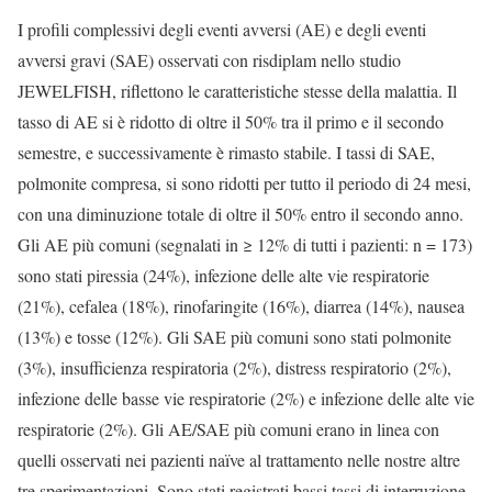
I profili complessivi degli eventi avversi (AE) e degli eventi
avversi gravi (SAE) osservati con risdiplam nello studio
JEWELFISH, riflettono le caratteristiche stesse della malattia. Il
tasso di AE si è ridotto di oltre il 50% tra il primo e il secondo
semestre, e successivamente è rimasto stabile. I tassi di SAE,
polmonite compresa, si sono ridotti per tutto il periodo di 24 mesi,
con una diminuzione totale di oltre il 50% entro il secondo anno.
Gli AE più comuni (segnalati in ≥ 12% di tutti i pazienti: n = 173)
sono stati piressia (24%), infezione delle alte vie respiratorie
(21%), cefalea (18%), rinofaringite (16%), diarrea (14%), nausea
(13%) e tosse (12%). Gli SAE più comuni sono stati polmonite
(3%), insufficienza respiratoria (2%), distress respiratorio (2%),
infezione delle basse vie respiratorie (2%) e infezione delle alte vie
respiratorie (2%). Gli AE/SAE più comuni erano in linea con
quelli osservati nei pazienti naïve al trattamento nelle nostre altre
tre sperimentazioni. Sono stati registrati bassi tassi di interruzione