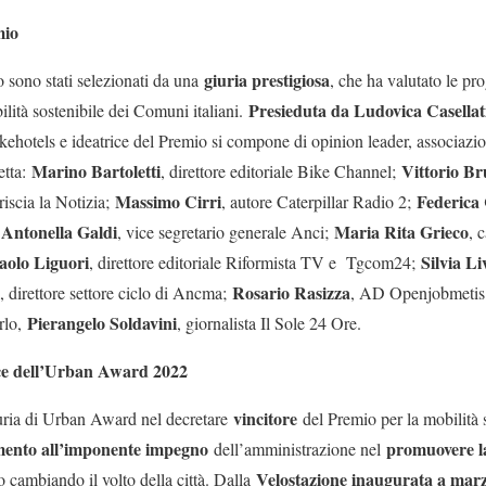
mio
giuria prestigiosa
io sono stati selezionati da una
, che ha valutato le pro
Presieduta da Ludovica Casellat
ilità sostenibile dei Comuni italiani.
otels e ideatrice del Premio si compone di opinion leader, associazioni,
Marino Bartoletti
Vittorio Br
letta:
, direttore editoriale Bike Channel;
Massimo Cirri
Federica
riscia la Notizia;
, autore Caterpillar Radio 2;
Antonella Galdi
Maria Rita Grieco
;
, vice segretario generale Anci;
, 
aolo Liguori
Silvia Li
, direttore editoriale Riformista TV e Tgcom24;
Rosario Rasizza
, direttore settore ciclo di Ancma;
, AD Openjobmeti
Pierangelo Soldavini
rlo,
, giornalista Il Sole 24 Ore.
ice dell’Urban Award 2022
vincitore
iuria di Urban Award nel decretare
del Premio per la mobilità
mento all’imponente impegno
promuovere la
dell’amministrazione nel
Velostazione inaugurata a mar
no cambiando il volto della città. Dalla