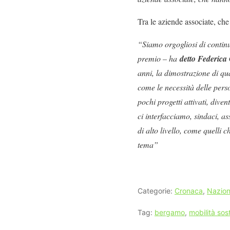
Tra le aziende associate, ch
“Siamo orgogliosi di continu
premio – ha
detto Federica
anni, la dimostrazione di quan
come le necessità delle perso
pochi progetti attivati, dive
ci interfacciamo, sindaci, a
di alto livello, come quelli 
tema”
Categorie:
Cronaca
,
Nazion
Tag:
bergamo
,
mobilità sos