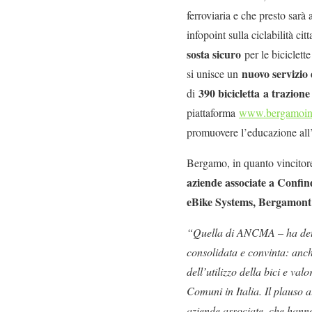
ferroviaria e che presto sarà 
infopoint sulla ciclabilità cit
sosta sicuro
per le biciclette
nuovo servizio 
si unisce un
390 bicicletta
a trazione
di
piattaforma
www.bergamoinbi
promuovere l’educazione all’u
Bergamo, in quanto vincitor
aziende associate a Conf
eBike Systems, Bergamont 
“Quella di ANCMA – ha detto
consolidata e convinta: anch
dell’utilizzo della bici e va
Comuni in Italia. Il plauso a
aziende associate, che hann