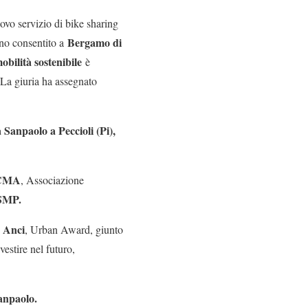
uovo servizio di bike sharing
Bergamo di
nno consentito a
obilità sostenibile
è
 La giuria ha assegnato
Sanpaolo a Peccioli (Pi),
ANCMA
, Associazione
 SMP.
n Anci
, Urban Award, giunto
estire nel futuro,
anpaolo.