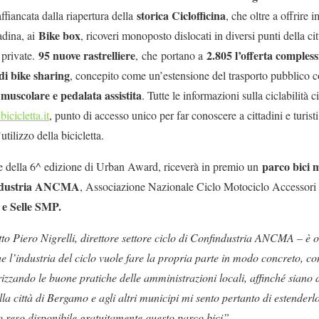
storica Ciclofficina
affiancata dalla riapertura della
, che oltre a offrire 
Bike box
tadina, ai
, ricoveri monoposto dislocati in diversi punti della c
95 nuove rastrelliere
2.805 l’offerta complessi
 private.
,
che
portano a
di bike sharing
, concepito come un’estensione del trasporto pubblico c
 muscolare e pedalata assistita
. Tutte le informazioni sulla ciclabilità 
cicletta.it
, punto di accesso unico per far conoscere a cittadini e turisti 
tilizzo della bicicletta.
parco bici m
e della 6^ edizione di Urban Award, riceverà in premio un
industria ANCMA
, Associazione Nazionale Ciclo Motociclo Accessori
e Selle SMP.
 Piero Nigrelli, direttore settore ciclo di Confindustria ANCMA – è 
e l’industria del ciclo vuole fare la propria parte in modo concreto, 
lorizzando le buone pratiche delle amministrazioni locali, affinché siano 
lla città di Bergamo e agli altri municipi mi sento pertanto di estenderl
o reso disponibile gratuitamente questo parco bici”.