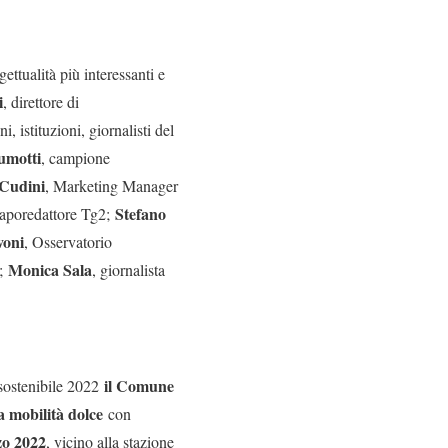
gettualità più interessanti e
i
, direttore di
 istituzioni, giornalisti del
umotti
, campione
 Cudini
, Marketing Manager
Stefano
caporedattore Tg2;
voni
, Osservatorio
Monica Sala
s;
, giornalista
il Comune
 sostenibile 2022
 mobilità dolce
con
zo 2022
, vicino alla stazione