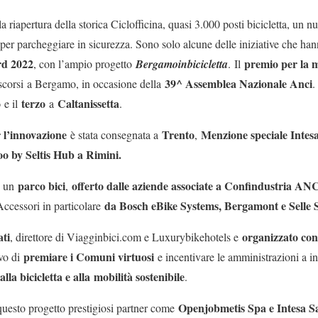
a riapertura della storica Ciclofficina, quasi 3.000 posti bicicletta, un n
 per parcheggiare in sicurezza. Sono solo alcune delle iniziative che ha
rd 2022
premio per la m
, con l’ampio progetto
Bergamoinbicicletta
. Il
39^ Assemblea Nazionale Anci
scorsi
a Bergamo, in occasione della
.
o
terzo
Caltanissetta
e il
a
.
 l’innovazione
Trento
Menzione speciale Intesa 
è stata consegnata a
,
o by Seltis Hub a Rimini.
parco bici
offerto dalle aziende associate a Confindustria 
à un
,
da Bosch eBike Systems, Bergamont e Selle
ccessori in particolare
ati
organizzato co
, direttore di Viagginbici.com e Luxurybikehotels e
premiare i Comuni virtuosi
ivo di
e incentivare le amministrazioni a inv
alla bicicletta e alla
mobilità sostenibile
.
Openjobmetis Spa e Intesa S
questo progetto prestigiosi partner come