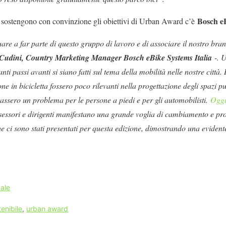
Bosch eB
e sostengono con convinzione gli obiettivi di Urban Award c’è
are a far parte di questo gruppo di lavoro e di associare il nostro bra
 Cudini, Country Marketing Manager Bosch eBike Systems Italia
-. U
ti passi avanti si siano fatti sul tema della mobilità nelle nostre città. 
ne in bicicletta fossero poco rilevanti nella progettazione degli spazi p
ntassero un problema per le persone a piedi e per gli automobilisti.
Ogg
ssessori e dirigenti manifestano una grande voglia di cambiamento e pro
che ci sono stati presentati per questa edizione, dimostrando una eviden
ale
tenibile
,
urban award