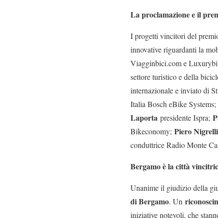
La proclamazione e il pre
I progetti vincitori del prem
innovative riguardanti la mob
Viagginbici.com e Luxurybikeh
settore turistico e della bicic
internazionale e inviato di St
Italia Bosch eBike Systems
Laporta
P
presidente Ispra;
Piero Nigrelli
Bikeconomy;
conduttrice Radio Monte Ca
Bergamo è la città vincitr
Unanime il giudizio della g
di Bergamo
riconosci
. Un
iniziative notevoli, che stan