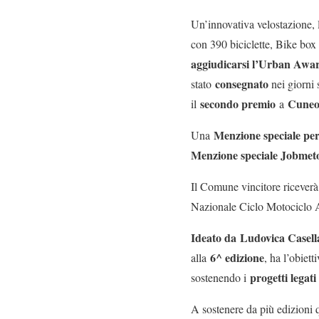
Un’innovativa velostazione, l
con 390 biciclette, Bike box
aggiudicarsi l’Urban Awa
consegnato
stato
nei giorni 
secondo premio
Cune
il
a
Menzione speciale per
Una
Menzione speciale Jobmeto
Il Comune vincitore ricever
Nazionale Ciclo Motociclo A
Ideato da Ludovica Casell
6^ edizione
alla
, ha l’obiett
progetti legati 
sostenendo i
A sostenere da più edizioni 