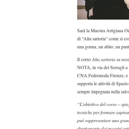
Sarà la Maestra Artigiana Omb
di “Alta sartoria” come si co
una gonna, un abito, un pant
Il corso
Alta sartoria su mis
NOTA, in via dei Serragli a 
CNA Federmoda Firenze, e C
supporta le attività di Spa
sempre impegnata nella salvag
“L’obiettivo del corso – spi
tecniche per formare aspirant
può rappresentare una grand
direttamente dai maestri artig