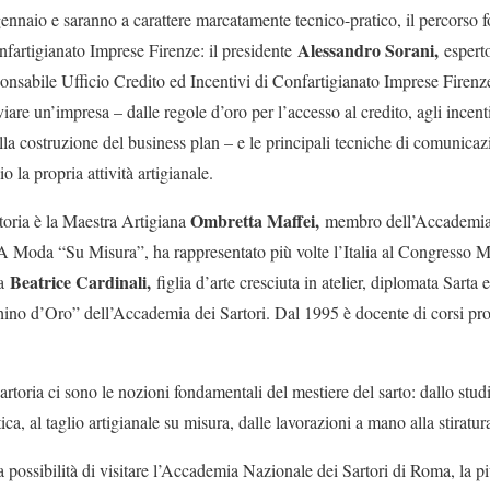
gennaio e saranno a carattere marcatamente tecnico-pratico, il percorso 
Alessandro Sorani,
fartigianato Imprese Firenze: il presidente
espert
onsabile Ufficio Credito ed Incentivi di Confartigianato Imprese Firenz
are un’impresa – dalle regole d’oro per l’accesso al credito, agli incent
lla costruzione del business plan – e le principali tecniche di comunicazi
 la propria attività artigianale.
Ombretta Maffei,
rtoria è la Maestra Artigiana
membro dell’Accademia 
 Moda “Su Misura”, ha rappresentato più volte l’Italia al Congresso Mo
Beatrice Cardinali,
da
figlia d’arte cresciuta in atelier, diplomata Sarta e 
o d’Oro” dell’Accademia dei Sartori. Dal 1995 è docente di corsi profe
artoria ci sono le nozioni fondamentali del mestiere del sarto: dallo stud
stica, al taglio artigianale su misura, dalle lavorazioni a mano alla stiratur
 possibilità di visitare l’Accademia Nazionale dei Sartori di Roma, la pi