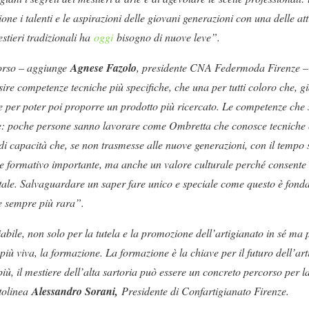
one i talenti e le aspirazioni delle giovani generazioni con una delle att
stieri tradizionali ha
oggi
bisogno di nuove leve”.
orso – aggiunge
Agnese Fazolo
, presidente CNA Federmoda Firenze – 
sire competenze tecniche più specifiche, che una per tutti coloro che, g
e per poter poi proporre un prodotto più ricercato. Le competenze che
se: poche persone sanno lavorare come Ombretta che conosce tecniche
i capacità che, se non trasmesse alle nuove generazioni, con il tempo
e formativo importante, ma anche un valore culturale perché consente 
le. Salvaguardare un saper fare unico e speciale come questo è fond
le sempre più rara”.
bile, non solo per la tutela e la promozione dell’artigianato in sé ma 
più viva, la formazione. La formazione è la chiave per il futuro dell’ar
iù, il mestiere dell’alta sartoria può essere un concreto percorso per l
tolinea
Alessandro Sorani,
Presidente di Confartigianato Firenze.