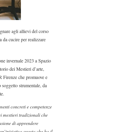
nare agli allievi del corso
a da cucire per realizzare
one invernale 2023 a Spazio
rio dei Mestieri d’arte,
CR Firenze che promuove e
 soggetto strumentale, da
te.
umenti concreti e competenze
i mestieri tradizionali che
casione di apprendere
un’iniziativa questa che ha il