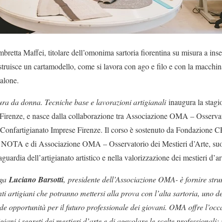
retta Maffei, titolare dell’omonima sartoria fiorentina su misura a inseg
struisce un cartamodello, come si lavora con ago e filo e con la macchin
alone.
ura da donna. Tecniche base e lavorazioni artigianali
inaugura la stagi
Firenze, e nasce dalla collaborazione tra Associazione OMA – Osservato
onfartigianato Imprese Firenze. Il corso è sostenuto da Fondazione 
zio NOTA e di Associazione OMA – Osservatorio dei Mestieri d’Arte, suo
uardia dell’artigianato artistico e nella valorizzazione dei mestieri d’ar
ega
Luciano Barsotti
,
presidente dell’Associazione OMA- è fornire str
i artigiani che potranno mettersi alla prova con l’alta sartoria, uno de
e opportunità per il futuro professionale dei giovani. OMA offre l’oc
iani i segreti dei mestieri d’arte e di agevolare le scelte professionali: 