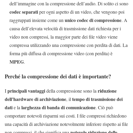
dell’immagine con la compressione dell’audio. Di solito ci sono
codec separati
per ogni aspetto di un video, che vengono poi
unico codec di compressione
raggruppati insieme come un
. A
causa dell’elevata velocit
à
di trasmissione dati richiesta per i
video non compressi, la maggior parte dei file video viene
compressa utilizzando una compressione con perdita di dati. La
forma più diffusa di compressione video (con perdita) è
MPEG
.
Perch
é
la compressione dei dati è importante?
principali vantaggi
riduzione
I
della compressione sono la
dell’hardware di archiviazione
tempo di trasmissione dei
, il
dati
larghezza di banda di comunicazione
e la
. Ci
ò
pu
ò
comportare notevoli risparmi sui costi. I file compressi richiedono
una capacit
à
di archiviazione notevolmente inferiore rispetto ai file
notevole riduzione delle
non compressi, il che significa una