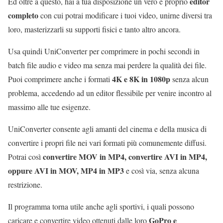
editor
Ed oltre a questo, hai a tua disposizione un vero e proprio
completo
con cui potrai modificare i tuoi video, unirne diversi tra
loro, masterizzarli su supporti fisici e tanto altro ancora.
Usa quindi UniConverter per comprimere in pochi secondi in
batch file audio e video ma senza mai perdere la qualità dei file.
4K e 8K in 1080p
Puoi comprimere anche i formati
senza alcun
problema, accedendo ad un editor flessibile per venire incontro al
massimo alle tue esigenze.
UniConverter consente agli amanti del cinema e della musica di
convertire i propri file nei vari formati più comunemente diffusi.
convertire MOV in MP4, convertire AVI in MP4,
Potrai così
oppure
AVI in MOV, MP4 in MP3
e cos
ì
via, senza alcuna
restrizione.
Il programma torna utile anche agli sportivi
,
i quali possono
GoPro e
caricare e convertire video ottenuti dalle loro