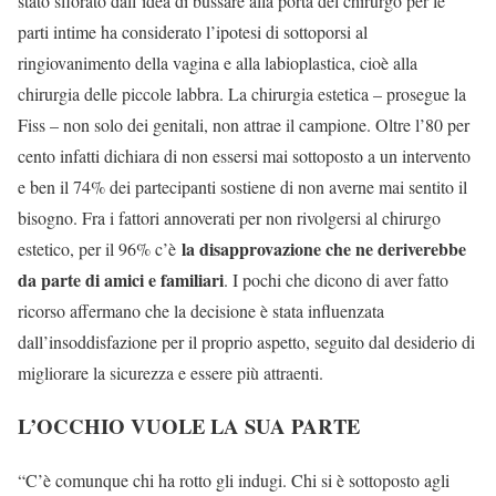
stato sfiorato dall’idea di bussare alla porta del chirurgo per le
parti intime ha considerato l’ipotesi di sottoporsi al
ringiovanimento della vagina e alla labioplastica, cioè alla
chirurgia delle piccole labbra. La chirurgia estetica – prosegue la
Fiss – non solo dei genitali, non attrae il campione. Oltre l’80 per
cento infatti dichiara di non essersi mai sottoposto a un intervento
e ben il 74% dei partecipanti sostiene di non averne mai sentito il
bisogno. Fra i fattori annoverati per non rivolgersi al chirurgo
la disapprovazione che ne deriverebbe
estetico, per il 96% c’è
da parte di amici e familiari
. I pochi che dicono di aver fatto
ricorso affermano che la decisione è stata influenzata
dall’insoddisfazione per il proprio aspetto, seguito dal desiderio di
migliorare la sicurezza e essere più attraenti.
L’OCCHIO VUOLE LA SUA PARTE
“C’è comunque chi ha rotto gli indugi. Chi si è sottoposto agli