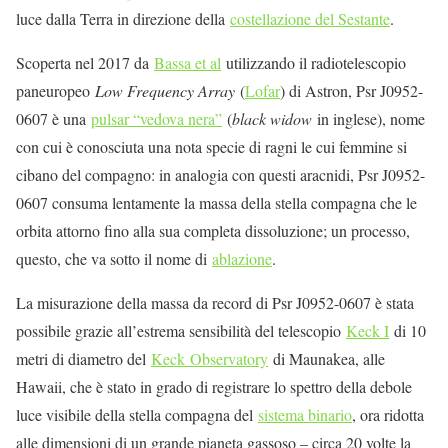
luce dalla Terra in direzione della
costellazione del Sestante
.
Scoperta nel 2017 da
Bassa et al
utilizzando il radiotelescopio
paneuropeo
Low Frequency Array
(
Lofar
) di Astron, Psr J0952-
0607 è una
pulsar “vedova nera”
(
black widow
in inglese), nome
con cui è conosciuta una nota specie di ragni le cui femmine si
cibano del compagno: in analogia con questi aracnidi, Psr J0952-
0607 consuma lentamente la massa della stella compagna che le
orbita attorno fino alla sua completa dissoluzione; un processo,
questo, che va sotto il nome di
ablazione
.
La misurazione della massa da record di Psr J0952-0607 è stata
possibile grazie all’estrema sensibilità del telescopio
Keck I
di 10
metri di diametro del
Keck Observatory
di Maunakea, alle
Hawaii, che è stato in grado di registrare lo spettro della debole
luce visibile della stella compagna del
sistema binario
, ora ridotta
alle dimensioni di un grande pianeta gassoso – circa 20 volte la