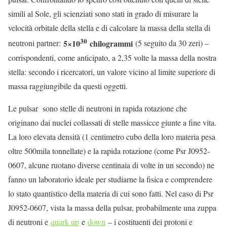
simili al Sole, gli scienziati sono stati in grado di misurare la
velocità orbitale della stella e di calcolare la massa della stella di
30
5×10
chilogrammi
neutroni partner:
(5 seguito da 30 zeri) –
corrispondenti, come anticipato, a 2,35 volte la massa della nostra
stella: secondo i ricercatori, un valore vicino al limite superiore di
massa raggiungibile da questi oggetti.
Le pulsar sono stelle di neutroni in rapida rotazione che
originano dai nuclei collassati di stelle massicce giunte a fine vita.
La loro elevata densità (1 centimetro cubo della loro materia pesa
oltre 500mila tonnellate) e la rapida rotazione (come Psr J0952-
0607, alcune ruotano diverse centinaia di volte in un secondo) ne
fanno un laboratorio ideale per studiarne la fisica e comprendere
lo stato quantistico della materia di cui sono fatti. Nel caso di Psr
J0952-0607, vista la massa della pulsar, probabilmente una zuppa
di neutroni e
quark up
e
down
– i costituenti dei protoni e