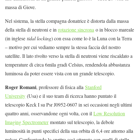
massa di Giove.
Nel sistema, la stella compagna donatrice è distorta dalla massa
della stella di neutroni e in
rotazione sincrona
o in blocco mareale
(in inglese
tidal locking
) con essa come lo è la Luna con la Terra
– motivo per cui vediamo sempre la stessa faccia del nostro
satellite. Il lato rivolto verso la stella di neutroni viene riscaldato a
temperature di circa 6mila gradi Celsius, rendendola abbastanza
luminosa da poter essere vista con un grande telescopio.
Roger Romani
, professore di fisica alla
Stanford
University
(Usa) e il suo team di ricerca hanno puntato il
telescopio Keck I su Psr J0952-0607 in sei occasioni negli ultimi
quattro anni, osservandone ogni volta, con il
Low Resolution
Imaging Spectrometer
montato sul telescopio, la debole
luminosità in punti specifici della sua orbita di 6,4 ore attorno alla
pulsar. Confrontando lo spettro così ottenuto con quelli di stelle