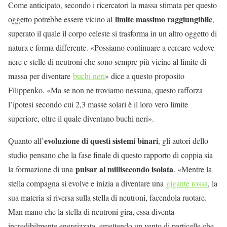
Come anticipato, secondo i ricercatori la massa stimata per questo
limite massimo raggiungibile
oggetto potrebbe essere vicino al
,
superato il quale il corpo celeste si trasforma in un altro oggetto di
natura e forma differente. «Possiamo continuare a cercare vedove
nere e stelle di neutroni che sono sempre più vicine al limite di
massa per diventare
buchi neri
» dice a questo proposito
Filippenko. «Ma se non ne troviamo nessuna, questo rafforza
l’ipotesi secondo cui 2,3 masse solari è il loro vero limite
superiore, oltre il quale diventano buchi neri».
evoluzione di questi sistemi binari
Quanto all’
, gli autori dello
studio pensano che la fase finale di questo rapporto di coppia sia
pulsar al millisecondo isolata
la formazione di una
. «Mentre la
stella compagna si evolve e inizia a diventare una
gigante rossa
, la
sua materia si riversa sulla stella di neutroni, facendola ruotare.
Man mano che la stella di neutroni gira, essa diventa
incredibilmente energizzata, emettendo un vento di particelle che