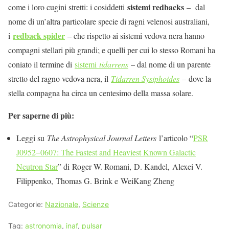
sistemi redbacks
come i loro cugini stretti: i cosiddetti
– dal
nome di un’altra particolare specie di ragni velenosi australiani,
redback spider
i
– che rispetto ai sistemi vedova nera hanno
compagni stellari più grandi; e quelli per cui lo stesso Romani ha
coniato il termine di
sistemi
tidarrens
– dal nome di un parente
stretto del ragno vedova nera, il
Tidarren Sysiphoides
–
dove la
stella compagna ha circa un centesimo della massa solare.
Per saperne di più:
Leggi su
The Astrophysical Journal Letters
l’articolo “
PSR
J0952−0607: The Fastest and Heaviest Known Galactic
Neutron Star
” di
Roger W. Romani
,
D. Kandel
,
Alexei V.
Filippenko
,
Thomas G. Brink e
WeiKang Zheng
Categorie:
Nazionale
,
Scienze
Tag:
astronomia
,
inaf
,
pulsar