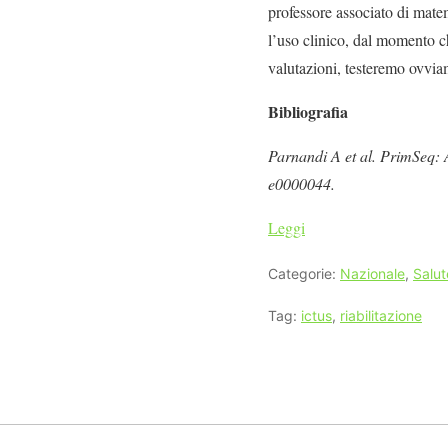
professore associato di mate
l’uso clinico, dal momento c
valutazioni, testeremo ovviam
Bibliografia
Parnandi A et al. PrimSeq: A
e0000044.
Leggi
Categorie:
Nazionale
,
Salut
Tag:
ictus
,
riabilitazione