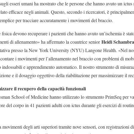
a sugli esseri umani ha mostrato che le persone che hanno avuto un ictu
elato efficace negli animali. Questo, secondo i ricercatori, è principalmen
mplice per tracciare accuratamente i movimenti del braccio.
 fisica devono recuperare i pazienti che hanno avuto un’ischemia è stato
Heidi Schambr
menti di allenamento» ha affermato la coautrice senior
litativa presso la New York University (NYU) Langone Health. «Nel no
 e contare i movimenti per l’allenamento nel braccio con problemi di mob
o indossabili e apprendimento automatico. Il nostro strumento di misura
zione e il dosaggio oggettivo della riabilitazione per massimizzare il re
zare il recupero della capacità funzionali
sman School of Medicine hanno utilizzato lo strumento PrimSeq per valu
re del corpo in 41 pazienti adulti con ictus durante gli esercizi di routin
 movimenti degli arti superiori tramite nove sensori, con registrazioni d