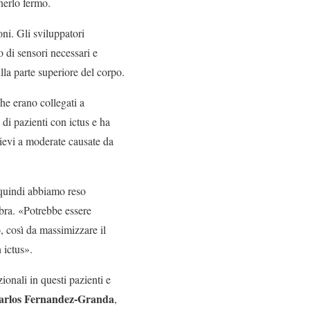
nerlo fermo.
oni. Gli sviluppatori
o di sensori necessari e
lla parte superiore del corpo.
he erano collegati a
di pazienti con ictus e ha
ievi a moderate causate da
 quindi abbiamo reso
bra. «Potrebbe essere
o, così da massimizzare il
 ictus».
onali in questi pazienti e
arlos Fernandez-Granda
,