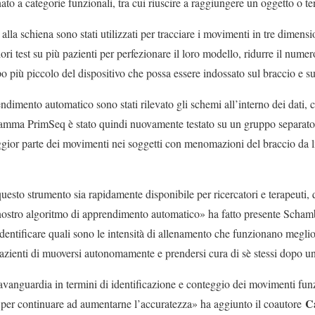
to a categorie funzionali, tra cui riuscire a raggiungere un oggetto o te
 e alla schiena sono stati utilizzati per tracciare i movimenti in tre dimensi
ori test su più pazienti per perfezionare il loro modello, ridurre il numer
o più piccolo del dispositivo che possa essere indossato sul braccio e su
dimento automatico sono stati rilevato gli schemi all’interno dei dati, c
ramma PrimSeq è stato quindi nuovamente testato su un gruppo separato 
gior parte dei movimenti nei soggetti con menomazioni del braccio da l
esto strumento sia rapidamente disponibile per ricercatori e terapeuti,
 nostro algoritmo di apprendimento automatico» ha fatto presente Scham
r identificare quali sono le intensità di allenamento che funzionano megli
pazienti di muoversi autonomamente e prendersi cura di sè stessi dopo un
vanguardia in termini di identificazione e conteggio dei movimenti funzi
C
 per continuare ad aumentarne l’accuratezza» ha aggiunto il coautore