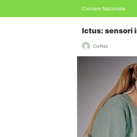
Corriere Nazionale
Ictus: sensori 
CorNaz