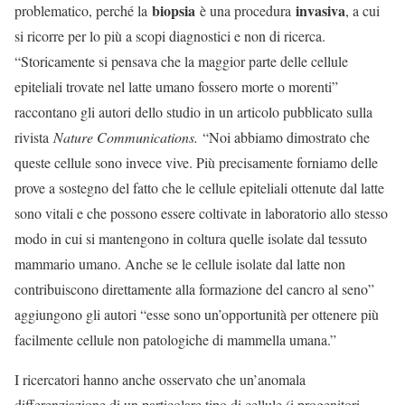
biopsia
invasiva
problematico, perché la
è una procedura
, a cui
si ricorre per lo più a scopi diagnostici e non di ricerca.
“Storicamente si pensava che la maggior parte delle cellule
epiteliali trovate nel latte umano fossero morte o morenti”
raccontano gli autori dello studio in un articolo pubblicato sulla
rivista
Nature Communications.
“Noi abbiamo dimostrato che
queste cellule sono invece vive. Più precisamente forniamo delle
prove a sostegno del fatto che le cellule epiteliali ottenute dal latte
sono vitali e che possono essere coltivate in laboratorio allo stesso
modo in cui si mantengono in coltura quelle isolate dal tessuto
mammario umano. Anche se le cellule isolate dal latte non
contribuiscono direttamente alla formazione del cancro al seno”
aggiungono gli autori “esse sono un’opportunità per ottenere più
facilmente cellule non patologiche di mammella umana.”
I ricercatori hanno anche osservato che un’anomala
differenziazione di un particolare tipo di cellule (i progenitori