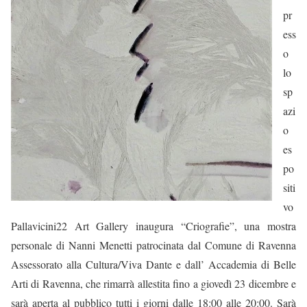
pr
ess
o
lo
sp
azi
o
es
po
siti
vo
Pallavicini22 Art Gallery
inaugura
“Criografie”
,
una mostra
personale di
Nanni Menetti
patrocinata dal
Comune di Ravenna
Assessorato alla Cultura/Viva Dante
e dall’
Accademia di Belle
Arti di Ravenna,
che
rimarrà allestita
fino a giovedì 23 dicembre
e
sarà
aperta al pubblico tutti i giorni dalle 18:00 alle 20:00
.
Sarà