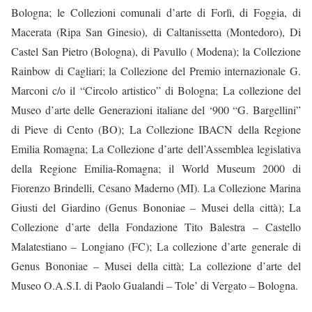
Bologna; le
Collezioni comunali d’arte
di Forlì, di Foggia, di
Macerata (Ripa San Ginesio), di Caltanissetta (Montedoro), Di
Castel San Pietro (Bologna), di Pavullo ( Modena); la
Collezione
Rainbow
di Cagliari; la
Collezione del Premio internazionale G.
Marconi
c/o il “Circolo artistico” di Bologna; La collezione del
Museo d’arte delle Generazioni italiane del ‘900 “G. Bargellini”
di Pieve di Cento (BO); La
Collezione IBACN
della Regione
Emilia Romagna; La C
ollezione d’arte
dell’Assemblea legislativa
della Regione Emilia-Romagna; il
World Museum 2000
di
Fiorenzo Brindelli, Cesano Maderno (MI).
La Collezione Marina
Giusti del Giardino
(Genus Bononiae – Musei della città); La
Collezione d’arte
della Fondazione Tito Balestra – Castello
Malatestiano – Longiano (FC);
La
collezione d’arte generale
di
Genus Bononiae – Musei della città; La collezione d’arte del
Museo O.A.S.I. di Paolo Gualandi – Tole’ di Vergato – Bologna.