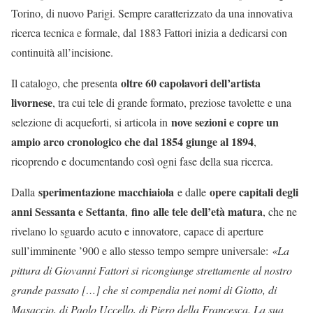
Torino, di nuovo Parigi. Sempre caratterizzato da una innovativa
ricerca tecnica e formale, dal 1883 Fattori inizia a dedicarsi con
continuità all’incisione.
oltre 60 capolavori dell’artista
Il catalogo, che presenta
livornese
, tra cui tele di grande formato, preziose tavolette e una
nove sezioni e copre un
selezione di acqueforti, si articola in
ampio arco cronologico che dal 1854 giunge al 1894
,
ricoprendo e documentando così ogni fase della sua ricerca.
sperimentazione macchiaiola
opere capitali degli
Dalla
e dalle
anni Sessanta e Settanta
fino
alle tele dell’età matura
,
, che ne
rivelano lo sguardo acuto e innovatore, capace di aperture
sull’imminente ’900 e allo stesso tempo sempre universale:
«La
pittura di Giovanni Fattori si ricongiunge strettamente al nostro
grande passato […] che si compendia nei nomi di Giotto, di
Masaccio, di Paolo Uccello, di Piero della Francesca. La sua