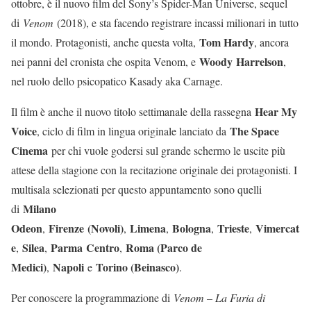
ottobre, è il nuovo film del Sony’s Spider-Man Universe, sequel
di
Venom
(2018), e sta facendo registrare incassi milionari in tutto
Tom Hardy
il mondo. Protagonisti, anche questa volta,
, ancora
Woody
Harrelson
nei panni del cronista che ospita Venom, e
,
nel ruolo dello psicopatico Kasady aka Carnage.
Hear My
Il film è anche il nuovo titolo settimanale della rassegna
Voice
The Space
, ciclo di film in lingua originale lanciato da
Cinema
per chi vuole godersi sul grande schermo le uscite più
attese della stagione con la recitazione originale dei protagonisti. I
multisala selezionati per questo appuntamento sono quelli
Milano
di
Odeon
Firenze
(Novoli)
Limena
Bologna
Trieste
Vimercat
,
,
,
,
,
e
Silea
Parma
Centro
Roma (Parco de
,
,
,
Medici)
Napoli
Torino (Beinasco)
,
e
.
Per conoscere la programmazione di
Venom – La Furia di