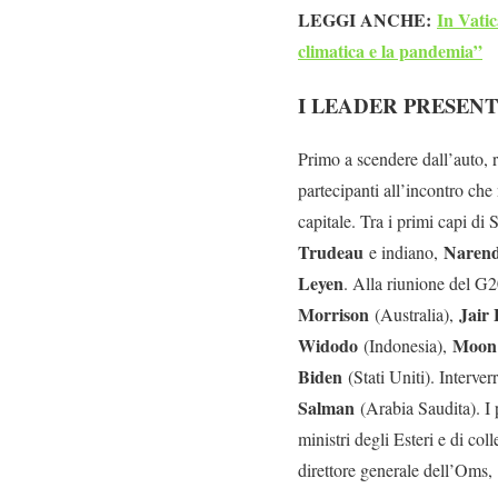
LEGGI ANCHE:
In Vatic
climatica e la pandemia”
I LEADER PRESENT
Primo a scendere dall’auto, r
partecipanti all’incontro che
capitale. Tra i primi capi di
Trudeau
Naren
e indiano,
Leyen
. Alla riunione del G
Morrison
Jair
(Australia),
Widodo
Moon 
(Indonesia),
Biden
(Stati Uniti). Interv
Salman
(Arabia Saudita). I 
ministri degli Esteri e di c
direttore generale dell’Oms,