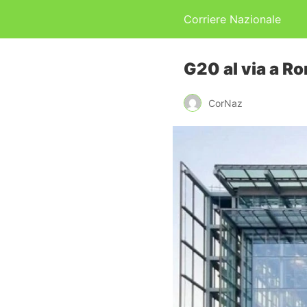
Corriere Nazionale
G20 al via a Ro
CorNaz