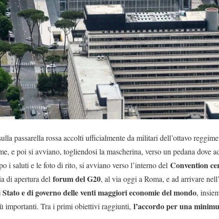
lla passarella rossa accolti ufficialmente da militari dell’ottavo reggime
e, e poi si avviano, togliendosi la mascherina, verso un pedana dove ad 
Convention ce
o i saluti e le foto di rito, si avviano verso l’interno del
forum del G20
ia di apertura del
, al via oggi a Roma, e ad arrivare nell
di Stato e di governo delle venti maggiori economie del mondo
, insie
l’accordo per una minimu
iù importanti. Tra i primi obiettivi raggiunti,