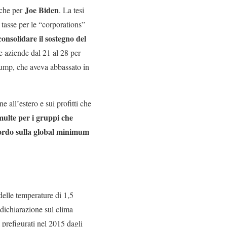
Joe Biden
nche per
. La tesi
e tasse per le “corporations”
nsolidare il sostegno del
le aziende dal 21 al 28 per
Trump, che aveva abbassato in
 all’estero e sui profitti che
multe per i gruppi che
cordo sulla global minimum
elle temperature di 1,5
 dichiarazione sul clima
à prefigurati nel 2015 dagli