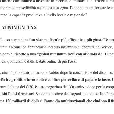
anche continuare a investire in ricerca, eliminare le barriere com
gliorare la prevedibilità nella loro consegna. E dobbiamo rafforzare le
po la capacità produttiva a livello locale e regionale”.
A MINIMUM TAX
un sistema fiscale più efficiente e più giusto
, teso a garantire “
” è sta
uniti a Roma: ad annunciarlo, nel suo intervento di apertura del vertice, 
global minimum tax” con aliquota del 15 per
 parole, rispetto a una “
e dai quotidiani e dalle testate online di più Paesi.
he ha pubblicato un articolo subito dopo la conclusione del discorso, 
sferire profitti e lavoro oltre confine per evitare di pagare le tasse
. 
denza italiana del G20, è stato negoziato dall’Organizzazione per la coo
 140 Paesi firmatari
. Secondo le stime dell’organismo con sede a Parig
ca 150 miliardi di dollari l’anno da multinazionali che eludono il 