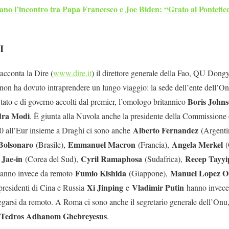
ano l’incontro tra Papa Francesco e Joe Biden: “Grato al Pontefice,
I
acconta la Dire (
www.dire.it
) il direttore generale della Fao, QU Dong
 non ha dovuto intraprendere un lungo viaggio: la sede dell’ente dell’On
Boris John
 Stato e di governo accolti dal premier, l’omologo britannico
dra Modi
. È giunta alla Nuvola anche la presidente della Commissione
Alberto Fernandez
20 all’Eur insieme a Draghi ci sono anche
(Argenti
 Bolsonaro
Emmanuel Macron
Angela Merkel
(Brasile),
(Francia),
Jae-in
Cyril Ramaphosa
Recep Tayyi
(Corea del Sud),
(Sudafrica),
Fumio Kishida
Manuel Lopez O
erranno invece da remoto
(Giappone),
Xi Jinping
Vladimir Putin
presidenti di Cina e Russia
e
hanno invece 
ollegarsi da remoto. A Roma ci sono anche il segretario generale dell’Onu
Tedros Adhanom Ghebreyesus
.