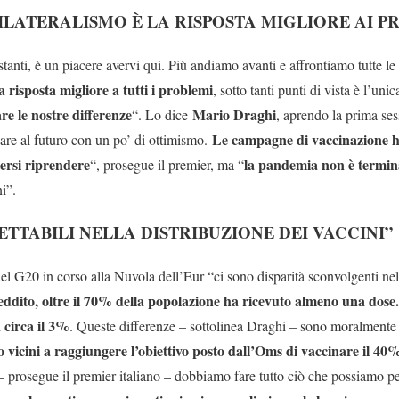
ILATERALISMO È LA RISPOSTA MIGLIORE AI P
tanti, è un piacere avervi qui. Più andiamo avanti e affrontiamo tutte le 
la risposta migliore a tutti i problemi
, sotto tanti punti di vista è l’uni
are le nostre differenze
Mario Draghi
“. Lo dice
, aprendo la prima ses
Le campagne di vaccinazione 
re al futuro con un po’ di ottimismo.
tersi riprendere
la pandemia non è termin
“, prosegue il premier, ma “
i”.
ETTABILI NELLA DISTRIBUZIONE DEI VACCINI”
el G20 in corso alla Nuvola dell’Eur “ci sono disparità sconvolgenti nel
eddito, oltre il 70% della popolazione ha ricevuto almeno una dose.
 circa il 3%
. Queste differenze – sottolinea Draghi – sono moralmente 
 vicini a raggiungere l’obiettivo posto dall’Oms di vaccinare il 40
– prosegue il premier italiano – dobbiamo fare tutto ciò che possiamo p