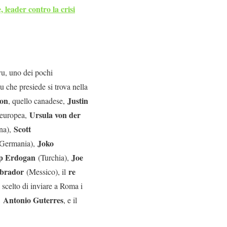
 leader contro la crisi
yu, uno dei pochi
u che presiede si trova nella
son
Justin
, quello canadese,
Ursula von der
 europea,
Scott
na),
Joko
(Germania),
p Erdogan
Joe
(Turchia),
brador
re
(Messico), il
scelto di inviare a Roma i
Antonio Guterres
,
, e il