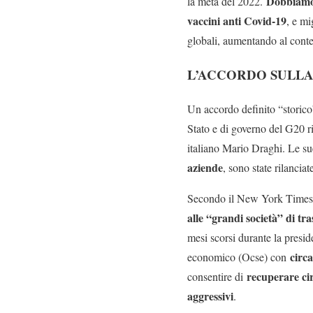
Dobbiamo 
la metà del 2022.
vaccini anti Covid-19
, e mi
globali, aumentando al contem
L’ACCORDO SULL
Un accordo definito “storico”
Stato e di governo del G20 ri
italiano Mario Draghi. Le sue
aziende
, sono state rilanciat
Secondo il New York Times, c
alle “grandi società” di tra
mesi scorsi durante la presi
circa
economico (Ocse) con
recuperare cir
consentire di
aggressivi
.