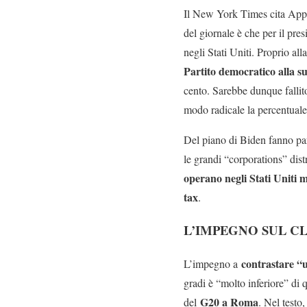
Il New York Times cita Apple
del giornale è che per il pres
negli Stati Uniti. Proprio al
Partito democratico alla s
cento. Sarebbe dunque fallito
modo radicale la percentuale 
Del piano di Biden fanno part
le grandi “corporations” dist
operano negli Stati Uniti 
tax
.
L’IMPEGNO SUL C
contrastare “u
L’impegno a
gradi è “molto inferiore” di 
G20 a Roma
del
. Nel testo,