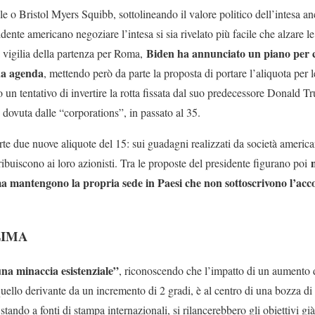
 o Bristol Myers Squibb, sottolineando il valore politico dell’intesa a
idente americano negoziare l’intesa si sia rivelato più facile che alzare l
Biden ha annunciato un piano per co
la vigilia della partenza per Roma,
ua agenda
, mettendo però da parte la proposta di portare l’aliquota per 
 un tentativo di invertire la rotta fissata dal suo predecessore Donald 
dovuta dalle “corporations”, in passato al 35.
e due nuove aliquote del 15: sui guadagni realizzati da società americane
ribuiscono ai loro azionisti. Tra le proposte del presidente figurano poi
ma mantengono la propria sede in Paesi che non sottoscrivono l’ac
LIMA
na minaccia esistenziale”
, riconoscendo che l’impatto di un aumento d
quello derivante da un incremento di 2 gradi, è al centro di una bozza di
 stando a fonti di stampa internazionali, si rilancerebbero gli obiettivi gi