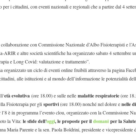
to per i cittadini, con eventi nazionali e regionali che a partire dal 4 set
collaborazione con Commissione Nazionale d’Albo Fisioterapisti e l’Ass
ria-ARIR e altre società scientifiche ha organizzato sabato 4 settembre
erapia e Long Covid: valutazione e trattamento”.
a organizzato un ciclo di eventi online fruibili attraverso la pagina Face
ttadini, alle istituzioni e al mondo dell’informazione le potenzialità dell
età evolutiva
malattie respiratorie
ll‘
(ore 18.00) e sulle nelle
(ore 18.5
sportivi
nelle d
lla Fisioterapia per gli
(ore 18.00) nonché nel dolore e
r l’8 è in programma l’evento clou, organizzato con la Commissione Naz
le sfide dell’
oggi
, le proposte per il
domani
per la Salute 
moto la Vita:
nna Maria Parente e la sen. Paola Boldrini, presidente e vicepresidente