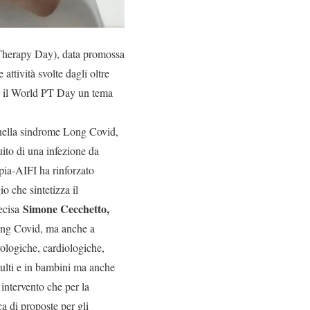
l Therapy Day), data promossa
attività svolte dagli oltre
er il World PT Day un tema
 nella sindrome Long Covid,
uito di una infezione da
pia-AIFI ha rinforzato
o che sintetizza il
Simone Cecchetto,
recisa
 Long Covid, ma anche a
urologiche, cardiologiche,
dulti e in bambini ma anche
intervento che per la
a di proposte per gli