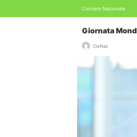
Corriere Nazionale
Giornata Mondia
CorNaz