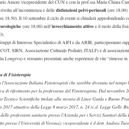
 Mario Amore vicepresidente del CUN e con la prof.ssa Maria Chiara Car
disfunzioni pelvi-perineali
 rivolta all’incontinenza e delle
(ore 18.00)
re 18.50). Il 10 settembre il ciclo di eventi si chiuderà approfondendo 
eurologiche
invecchiamento attivo
(ore 18.00) nell’
e il ruolo della fisi
0).
Gruppi di Interesse Specialistico di AIFI e da ARIR, parteciperanno rapp
COT, SIRN, Associazione Culturale Pediatri, ITALF) e di associazioni di
lia Longeva) e verranno presentate anche esperienze di vite “rimesse in 
a di Fisioterapia
l’Associazione Italiana Fisioterapisti che sarebbe divenuta nel tempo 
 di riferimento per la professione del Fisioterapista. Dal novembre 20
i Tecnico Scientifiche titolate alla stesura di Linee Guida e Buone Pratic
o 2017 attuativo della Legge 8 marzo 2017, n. 24 (c.d. Legge Gelli- Bianc
delle professioni sanitarie presso l’Azienda per i Servizi Sanitari dell
to presso l’Università di Verona); vicepresidente è il dott. Andrea Turo