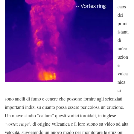
caos
dei
primi
istanti
di
un’er
uzion
e
vulca
nica
ci
sono anelli di fumo e cenere che possono fornire agli scienziati
importanti indizi su quanto possa essere pericolosa un’eruzione.
Un nuovo studio “cattura” questi vortici toroidali, in inglese
‘vortex rings’
, di origine vulcanica e il loro suono su video ad alta
velocità, suggerendo un nuovo modo per monitorare le eruzioni