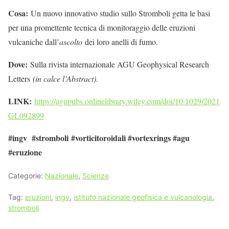
Cosa:
Un nuovo innovativo studio sullo Stromboli getta le basi
per una promettente tecnica di monitoraggio delle eruzioni
vulcaniche dall’
ascolto
dei loro anelli di fumo.
Dove:
Sulla rivista internazionale AGU Geophysical Research
Letters
(in calce l’Abstract)
.
LINK:
https://agupubs.onlinelibrary.wiley.com/doi/10.1029/2021
GL092899
#ingv #stromboli #vorticitoroidali #vortexrings #agu
#eruzione
Categorie:
Nazionale
,
Scienze
Tag:
eruzioni
,
ingv
,
istituto nazionale geofisica e vulcanologia
,
stromboli