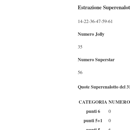
Estrazione Superenalott
14-22-36-47-59-61
Numero Jolly
35
Numero Superstar
56
Quote Superenalotto del 31
CATEGORIA
NUMERO 
punti 6
0
punti 5+1
0
punti 5
6