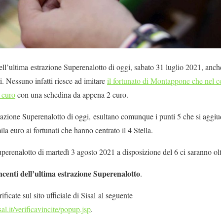
l’ultima estrazione Superenalotto di oggi, sabato 31 luglio 2021, anche
. Nessuno infatti riesce ad imitare
il fortunato di Montappone che nel 
 euro
con una schedina da appena 2 euro.
razione Superenalotto di oggi, esultano comunque i punti 5 che si aggi
a euro ai fortunati che hanno centrato il 4 Stella.
perenalotto di martedì 3 agosto 2021 a disposizione del 6 ci saranno olt
ncenti dell’ultima estrazione Superenalotto
.
ficate sul sito ufficiale di Sisal al seguente
isal.it/verificavincite/popup.jsp
.