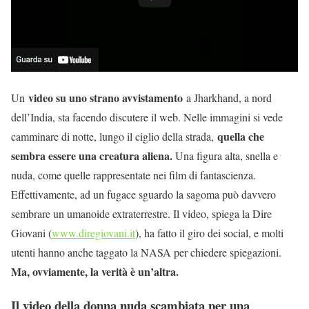
video su uno strano avvistamento
Un
a Jharkhand, a nord
dell’India, sta facendo discutere il web. Nelle immagini si vede
quella che
camminare di notte, lungo il ciglio della strada,
sembra essere una creatura aliena.
Una figura alta, snella e
nuda, come quelle rappresentate nei film di fantascienza.
Effettivamente, ad un fugace sguardo la sagoma può davvero
sembrare un umanoide extraterrestre. Il video, spiega la Dire
Giovani (
www.diregiovani.it
), ha fatto il giro dei social, e molti
utenti hanno anche taggato la NASA per chiedere spiegazioni.
Ma, ovviamente, la verità è un’altra.
Il video della donna nuda scambiata per una