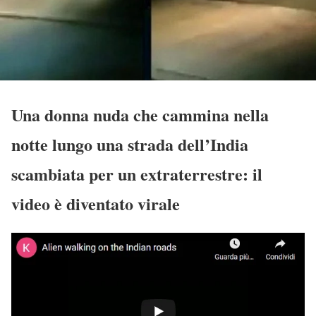
Una donna nuda che cammina nella
notte lungo una strada dell’India
scambiata per un extraterrestre: il
video è diventato virale