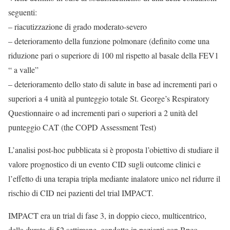
seguenti:
– riacutizzazione di grado moderato-severo
– deterioramento della funzione polmonare (definito come una
riduzione pari o superiore di 100 ml rispetto al basale della FEV1
“ a valle”
– deterioramento dello stato di salute in base ad incrementi pari o
superiori a 4 unità al punteggio totale St. George’s Respiratory
Questionnaire o ad incrementi pari o superiori a 2 unità del
punteggio CAT (the COPD Assessment Test)
L’analisi post-hoc pubblicata si è proposta l’obiettivo di studiare il
valore prognostico di un evento CID sugli outcome clinici e
l’effetto di una terapia tripla mediante inalatore unico nel ridurre il
rischio di CID nei pazienti del trial IMPACT.
IMPACT era un trial di fase 3, in doppio cieco, multicentrico,
della durata di 52 settimane, condotto in pazienti con Bpco