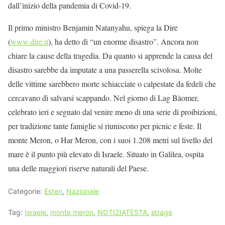
dall’inizio della pandemia di Covid-19.
Il primo ministro Benjamin Natanyahu, spiega la Dire
(
www.dire.it
), ha detto di “un enorme disastro”. Ancora non
chiare la cause della tragedia. Da quanto si apprende la causa del
disastro sarebbe da imputate a una passerella scivolosa. Molte
delle vittime sarebbero morte schiacciate o calpestate da fedeli che
cercavano di salvarsi scappando. Nel giorno di Lag Bàomer,
celebrato ieri e segnato dal venire meno di una serie di proibizioni,
per tradizione tante famiglie si riuniscono per picnic e feste. Il
monte Meron, o Har Meron, con i suoi 1.208 metri sul livello del
mare è il punto più elevato di Israele. Situato in Galilea, ospita
una delle maggiori riserve naturali del Paese.
Categorie:
Esteri
,
Nazionale
Tag:
Israele
,
monte meron
,
NOTIZIATESTA
,
strage