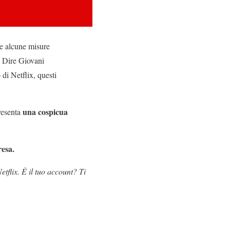
are alcune misure
a Dire Giovani
di Netflix, questi
una cospicua
presenta
resa.
etflix. È il tuo account? Ti