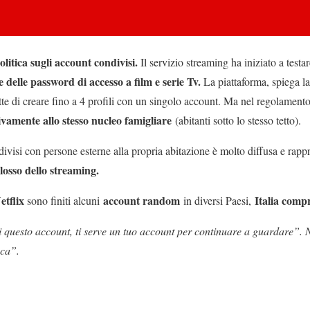
litica sugli account condivisi.
Il servizio streaming ha iniziato a test
 delle password di accesso a film e serie Tv.
La piattaforma, spiega l
tte di creare fino a 4 profili con un singolo account. Ma nel regolamento 
vamente allo stesso nucleo famigliare
(abitanti sotto lo stesso tetto).
divisi con persone esterne alla propria abitazione è molto diffusa e rap
losso dello streaming.
etflix
account random
Italia comp
sono finiti alcuni
in diversi Paesi,
di questo account, ti serve un tuo account per continuare a guardare”. N
ica”.