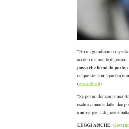
“Ho un grandissimo rispetto p
accetto ma non le digerisco.
posso che farmi da parte
: 
cinque stelle non parla a no
(
www.dire.it
).
“Se poi un domani la mia st
esclusivamente dalle idee pol
amore
, piena di gioie e bat
LEGGI ANCHE:
Governo