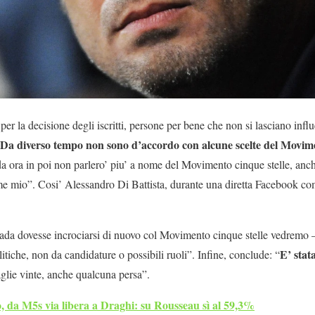
er la decisione degli iscritti, persone per bene che non si lasciano inf
Da diverso tempo non sono d’accordo con alcune scelte del Movime
da ora in poi non parlero’ piu’ a nome del Movimento cinque stelle, an
me mio”. Cosi’ Alessandro Di Battista, durante una diretta Facebook co
rada dovesse incrociarsi di nuovo col Movimento cinque stelle vedremo 
E’ stat
itiche, non da candidature o possibili ruoli”. Infine, conclude: “
taglie vinte, anche qualcuna persa”.
, da M5s via libera a Draghi: su Rousseau sì al 59,3%