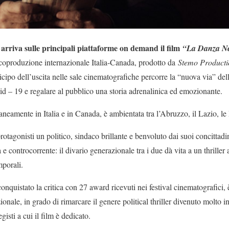
arriva sulle principali piattaforme on demand il film
“La Danza N
coproduzione internazionale Italia-Canada, prodotto da
Stemo Producti
ticipo dell’uscita nelle sale cinematografiche percorre la “nuova via” de
vid – 19 e regalare al pubblico una storia adrenalinica ed emozionante.
neamente in Italia e in Canada, è ambientata tra l’Abruzzo, il Lazio, le
 protagonisti un politico, sindaco brillante e benvoluto dai suoi concittad
 e controcorrente: il divario generazionale tra i due dà vita a un thriller
mporali.
conquistato la critica con 27 award ricevuti nei festival cinematografici,
ionale, in grado di rimarcare il genere political thriller divenuto molto i
gisti a cui il film è dedicato.