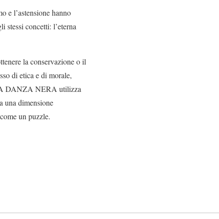
mo e l’astensione hanno
i stessi concetti: l’eterna
tenere la conservazione o il
so di etica e di morale,
tà e LA DANZA NERA utilizza
 da una dimensione
e come un puzzle.