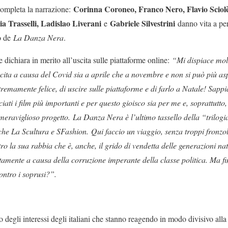
Corinna Coroneo, Franco Nero, Flavio Sciol
 completa la narrazione:
a Trasselli, Ladislao Liverani
Gabriele Silvestrini
e
danno vita a per
o de
La Danza Nera
.
dichiara in merito all’uscita sulle piattaforme online:
“Mi dispiace mol
cita a causa del Covid sia a aprile che a novembre e non si può più as
remamente felice, di uscire sulle piattaforme e di farlo a Natale! Sappi
iati i film più importanti e per questo gioisco sia per me e, soprattutto,
meraviglioso progetto.
La Danza Nera è l’ultimo tassello della “trilogia
che La Scultura e SFashion.
Qui faccio un viaggio, senza troppi fronzo
ro la sua rabbia che è, anche, il grido di vendetta delle generazioni na
lentamente a causa della corruzione imperante della classe politica. Ma fi
ontro i soprusi?”.
ro degli interessi degli italiani che stanno reagendo in modo divisivo all