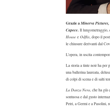
Grazie a
Minerva Pictures,
.
Capece
Il lungometraggio, 
House
e
Odflix
, dopo il pos
le chiusure derivanti dal Co
L’opera, in uscita contempora
La storia a tinte noir ha per
una ballerina laureata, delusa
di colpi di scena e di salti te
La Danza Nera
, che ha già 
sontuosa e dal gusto internaz
Petri, a Germi e a Pasolini, re