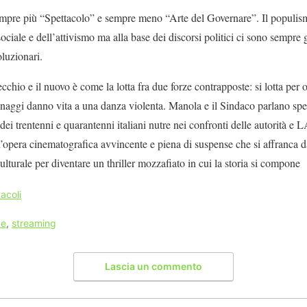
sempre più “Spettacolo” e sempre meno “Arte del Governare”. Il populis
ciale e dell’attivismo ma alla base dei discorsi politici ci sono sempre gl
voluzionari.
 e il nuovo è come la lotta fra due forze contrapposte: si lotta per ot
naggi danno vita a una danza violenta. Manola e il Sindaco parlano spes
 dei trentenni e quarantenni italiani nutre nei confronti delle autori
’opera cinematografica avvincente e piena di suspense che si affranca
ulturale per diventare un thriller mozzafiato in cui la storia si compon
acoli
ce
,
streaming
Lascia un commento