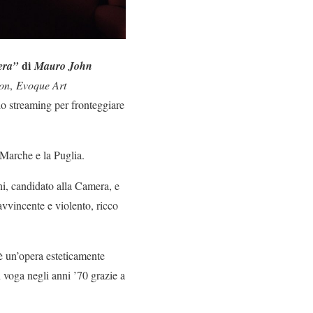
di
era”
Mauro John
on
,
Evoque Art
llo streaming per fronteggiare
 Marche e la Puglia.
ini, candidato alla Camera, e
 avvincente e violento, ricco
 è un’opera esteticamente
n voga negli anni ’70 grazie a