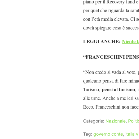
piano per il Recovery fund e
per quel che riguarda la san
con l’età media elevata. Ci 
dovrà spiegare cosa è succes
LEGGI ANCHE:
Niente t
“FRANCESCHINI PENS
“Non credo si vada al voto,
qualcuno pensa di fare minac
pensi al turismo
Turismo,
, 
alle urne. Anche a me ieri s
Ecco, Franceschini non faccia
Categorie:
Nazionale
,
Polit
Tag:
governo conte
,
italia 