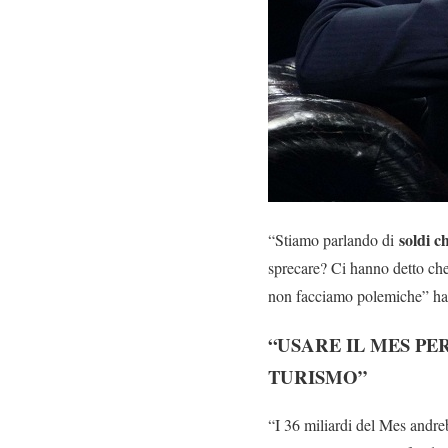
soldi c
“Stiamo parlando di
sprecare? Ci hanno detto c
non facciamo polemiche” ha d
“USARE IL MES PE
TURISMO”
“I 36 miliardi del Mes andre