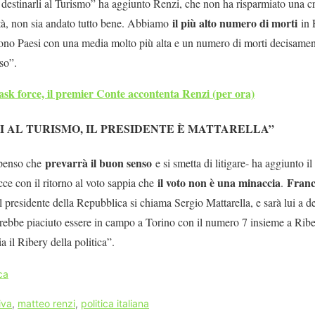
 destinarli al Turismo” ha aggiunto Renzi, che non ha risparmiato una c
il più alto numero di morti
ità, non sia andato tutto bene. Abbiamo
in 
sono Paesi con una media molto più alta e un numero di morti decisamen
so”.
ask force, il premier Conte accontenta Renzi (per ora)
I AL TURISMO, IL PRESIDENTE È MATTARELLA”
prevarrà il buon senso
 penso che
e si smetta di litigare- ha aggiunto il
il voto non è una minaccia
Franc
ce con il ritorno al voto sappia che
.
il presidente della Repubblica si chiama Sergio Mattarella, e sarà lui a 
arebbe piaciuto essere in campo a Torino con il numero 7 insieme a Ribe
 il Ribery della politica”.
ica
viva
,
matteo renzi
,
politica italiana