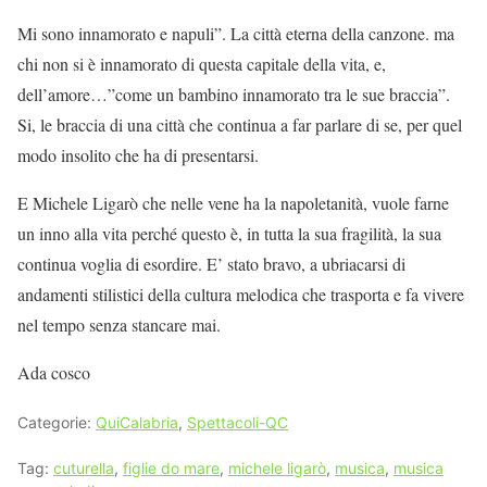
Mi sono innamorato e napuli”. La città eterna della canzone. ma
chi non si è innamorato di questa capitale della vita, e,
dell’amore…”come un bambino innamorato tra le sue braccia”.
Si, le braccia di una città che continua a far parlare di se, per quel
modo insolito che ha di presentarsi.
E Michele Ligarò che nelle vene ha la napoletanità, vuole farne
un inno alla vita perché questo è, in tutta la sua fragilità, la sua
continua voglia di esordire. E’ stato bravo, a ubriacarsi di
andamenti stilistici della cultura melodica che trasporta e fa vivere
nel tempo senza stancare mai.
Ada cosco
Categorie:
QuiCalabria
,
Spettacoli-QC
Tag:
cuturella
,
figlie do mare
,
michele ligarò
,
musica
,
musica