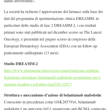
danno irreversibile».
La società ha richiesto l’approvazione del farmaco sulla base dei
dati del programma di sperimentazione clinica DREAMM, in
particolare dello studio di fase 2 DREAMM-2, i cui risultati
primari sono stati pubblicati nel dicembre scorso su The Lancet
Oncology, e presentati nel giugno scorso al congresso della
European Hematology Association (EHA) con un follow-up
praticamente raddoppiato (13 mesi)
Studio DREAMM-2
https://www.pharmastar.it/news/oncoemato/mieloma-multiplo-
fortemente-pretrattato-belantamab-mafodotin-promettente-per-i-
pazienti-ricaduti-o-refrattari-eha2020-32877
Struttura e meccanismo d’azione di belantamab mafodotin
Conosciuto in precedenza come GSK2857916, belantamab
mafodotin è un anticorpo IgG1 umanizzato anti-BCMA coniugato