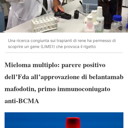
Una ricerca congiunta sui trapianti di rene ha permesso di
scoprire un gene (LIMS1) che provoca il rigetto
Mieloma multiplo: parere positivo
dell’Fda all’approvazione di belantamab
mafodotin, primo immunoconiugato
anti-BCMA